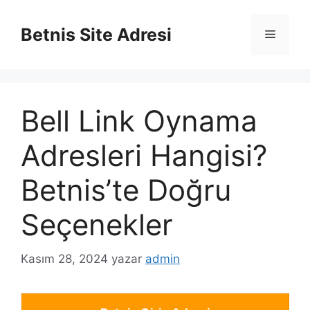
İçeriğe
atla
Betnis Site Adresi
Menü
Bell Link Oynama
Adresleri Hangisi?
Betnis’te Doğru
Seçenekler
Kasım 28, 2024
yazar
admin