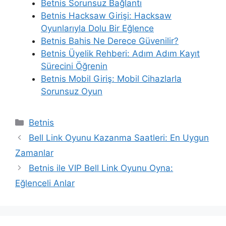
Betnis Sorunsuz Bağlantı
Betnis Hacksaw Girişi: Hacksaw
Oyunlarıyla Dolu Bir Eğlence
Betnis Bahis Ne Derece Güvenilir?
Betnis Üyelik Rehberi: Adım Adım Kayıt
Sürecini Öğrenin
Betnis Mobil Giriş: Mobil Cihazlarla
Sorunsuz Oyun
Kategoriler
Betnis
Bell Link Oyunu Kazanma Saatleri: En Uygun
Zamanlar
Betnis ile VIP Bell Link Oyunu Oyna:
Eğlenceli Anlar