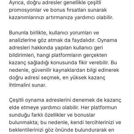
Ayrıca, doğru adresler genellikle çeşitli
promosyonlar ve bonus fırsatları sunarak
kazanımlarınızı artırmanıza yardımcı olabilir.
Bununla birlikte, kullanıcı yorumları ve
analizlerine göz atmak da faydalıdır. Oynama
adresleri hakkında yapılan kullanıcı geri
bildirimleri, hangi platformların gerçekten
kazanç sağladığı konusunda fikir verebilir. Bu
nedenle, güvenilir kaynaklardan bilgi edinerek
doğru adresi seçmek, en yüksek kazanç
ihtimalini sunar.
Çeşitli oynama adreslerini denemek de kazanç
elde etmeye yardımcı olabilir. Her platformun
sunduğu farklı özellikler ve bonuslar
bulunmakta; bu nedenle, kendi tercihlerinizi ve
beklentilerinizi göz önünde bulundurarak en