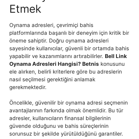
Etmek
Oynama adresleri, çevrimiçi bahis
platformlarında başarılı bir deneyim için kritik bir
öneme sahiptir. Doğru oynama adresleri
sayesinde kullanıcılar, güvenli bir ortamda bahis
yapabilir ve kazanımlarını artırabilirler.
Bell Link
Oynama Adresleri Hangisi? Betnis
konusunu
ele alırken, belirli kriterlere göre bu adreslerin
nasıl seçilmesi gerektiğini anlamak
gerekmektedir.
Öncelikle, güvenilir bir oynama adresi seçmenin
avantajlarının farkında olmak önemlidir. Bu tür
adresler, kullanıcıların finansal bilgilerinin
güvende olduğunu ve bahis süreçlerinin
sorunsuz bir şekilde yürütüldüğünü garantiler.