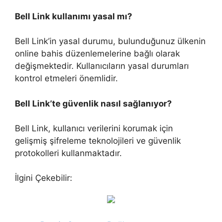
Bell Link kullanımı yasal mı?
Bell Link’in yasal durumu, bulunduğunuz ülkenin
online bahis düzenlemelerine bağlı olarak
değişmektedir. Kullanıcıların yasal durumları
kontrol etmeleri önemlidir.
Bell Link’te güvenlik nasıl sağlanıyor?
Bell Link, kullanıcı verilerini korumak için
gelişmiş şifreleme teknolojileri ve güvenlik
protokolleri kullanmaktadır.
İlgini Çekebilir: