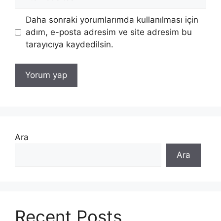
sitesi
Daha sonraki yorumlarımda kullanılması için
adım, e-posta adresim ve site adresim bu
tarayıcıya kaydedilsin.
Ara
Ara
Recent Posts