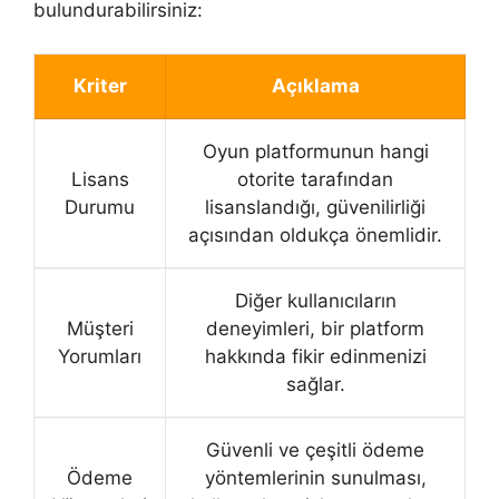
bulundurabilirsiniz:
Kriter
Açıklama
Oyun platformunun hangi
Lisans
otorite tarafından
Durumu
lisanslandığı, güvenilirliği
açısından oldukça önemlidir.
Diğer kullanıcıların
Müşteri
deneyimleri, bir platform
Yorumları
hakkında fikir edinmenizi
sağlar.
Güvenli ve çeşitli ödeme
Ödeme
yöntemlerinin sunulması,