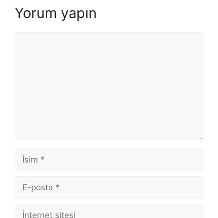
Yorum yapın
Yorum
İsim
E-
posta
İnternet