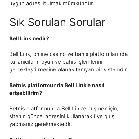
uygun adresi bulmak mümkündür.
Sık Sorulan Sorular
Bell Link nedir?
Bell Link, online casino ve bahis platformlarında
kullanıcıların oyun ve bahis işlemlerini
gerçekleştirmesine olanak tanıyan bir sistemdir.
Betnis platformunda Bell Link’e nasıl
erişebilirim?
Betnis platformunda Bell Link’e erişmek için,
sitenin güncel adresini kullanarak üye girişi
yapmanız gerekmektedir.