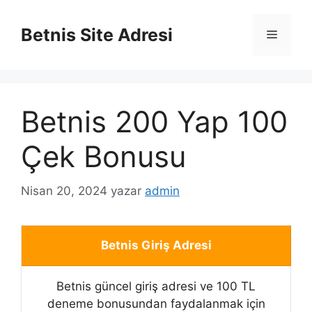
İçeriğe
atla
Betnis Site Adresi
Menü
Betnis 200 Yap 100
Çek Bonusu
Nisan 20, 2024
yazar
admin
Betnis Giriş Adresi
Betnis güncel giriş adresi ve 100 TL
deneme bonusundan faydalanmak için