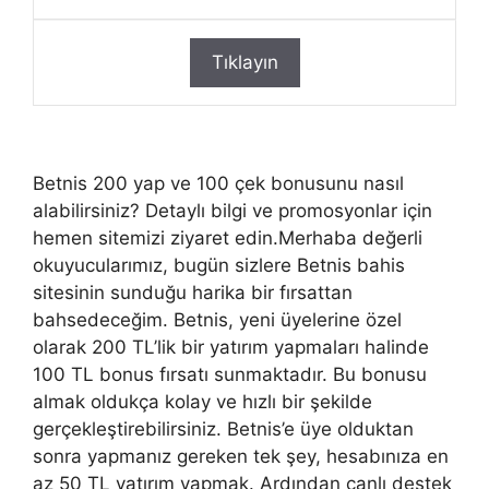
Tıklayın
Betnis 200 yap ve 100 çek bonusunu nasıl
alabilirsiniz? Detaylı bilgi ve promosyonlar için
hemen sitemizi ziyaret edin.Merhaba değerli
okuyucularımız, bugün sizlere Betnis bahis
sitesinin sunduğu harika bir fırsattan
bahsedeceğim. Betnis, yeni üyelerine özel
olarak 200 TL’lik bir yatırım yapmaları halinde
100 TL bonus fırsatı sunmaktadır. Bu bonusu
almak oldukça kolay ve hızlı bir şekilde
gerçekleştirebilirsiniz. Betnis’e üye olduktan
sonra yapmanız gereken tek şey, hesabınıza en
az 50 TL yatırım yapmak. Ardından canlı destek