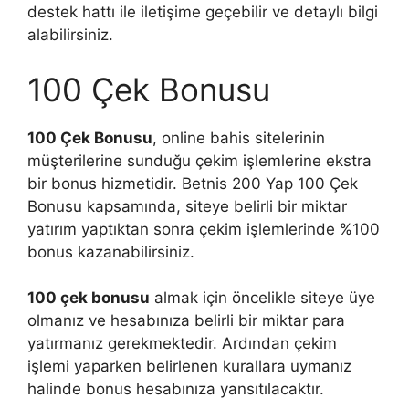
destek hattı ile iletişime geçebilir ve detaylı bilgi
alabilirsiniz.
100 Çek Bonusu
100 Çek Bonusu
, online bahis sitelerinin
müşterilerine sunduğu çekim işlemlerine ekstra
bir bonus hizmetidir. Betnis 200 Yap 100 Çek
Bonusu kapsamında, siteye belirli bir miktar
yatırım yaptıktan sonra çekim işlemlerinde %100
bonus kazanabilirsiniz.
100 çek bonusu
almak için öncelikle siteye üye
olmanız ve hesabınıza belirli bir miktar para
yatırmanız gerekmektedir. Ardından çekim
işlemi yaparken belirlenen kurallara uymanız
halinde bonus hesabınıza yansıtılacaktır.