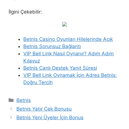
İlgini Çekebilir:
Betnis Casino Oyunları Hilelerinde Açık
Betnis Sorunsuz Bağlantı
VIP Bell Link Nasıl Oynanır? Adım Adım
Kılavuz
Betnis Canlı Destek Yanıt Süresi
VIP Bell Link Oynamak İçin Adres Betnis:
Doğru Tercih
Kategoriler
Betnis
Betnis Yatır Çek Bonusu
Betnis Yeni Üyeler İçin Bonus