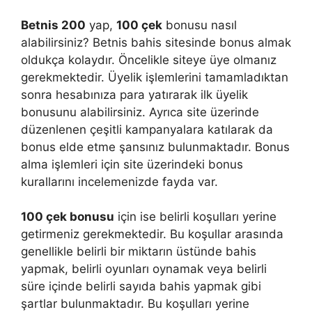
Betnis 200
yap,
100 çek
bonusu nasıl
alabilirsiniz? Betnis bahis sitesinde bonus almak
oldukça kolaydır. Öncelikle siteye üye olmanız
gerekmektedir. Üyelik işlemlerini tamamladıktan
sonra hesabınıza para yatırarak ilk üyelik
bonusunu alabilirsiniz. Ayrıca site üzerinde
düzenlenen çeşitli kampanyalara katılarak da
bonus elde etme şansınız bulunmaktadır. Bonus
alma işlemleri için site üzerindeki bonus
kurallarını incelemenizde fayda var.
100 çek bonusu
için ise belirli koşulları yerine
getirmeniz gerekmektedir. Bu koşullar arasında
genellikle belirli bir miktarın üstünde bahis
yapmak, belirli oyunları oynamak veya belirli
süre içinde belirli sayıda bahis yapmak gibi
şartlar bulunmaktadır. Bu koşulları yerine