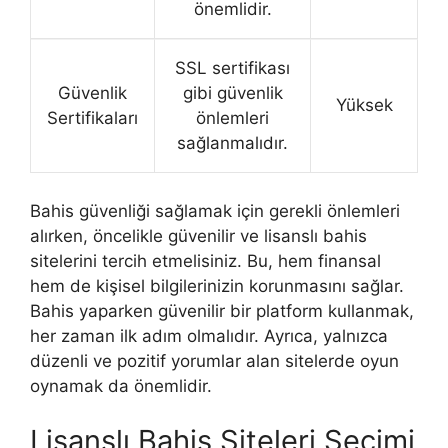
önemlidir.
SSL sertifikası
Güvenlik
gibi güvenlik
Yüksek
Sertifikaları
önlemleri
sağlanmalıdır.
Bahis güvenliği sağlamak için gerekli önlemleri
alırken, öncelikle güvenilir ve lisanslı bahis
sitelerini tercih etmelisiniz. Bu, hem finansal
hem de kişisel bilgilerinizin korunmasını sağlar.
Bahis yaparken güvenilir bir platform kullanmak,
her zaman ilk adım olmalıdır. Ayrıca, yalnızca
düzenli ve pozitif yorumlar alan sitelerde oyun
oynamak da önemlidir.
Lisanslı Bahis Siteleri Seçimi