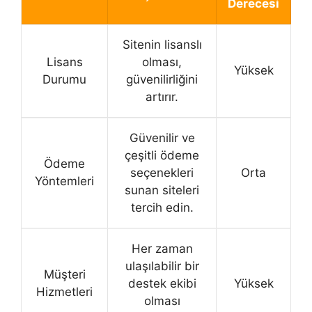
Derecesi
Sitenin lisanslı
Lisans
olması,
Yüksek
Durumu
güvenilirliğini
artırır.
Güvenilir ve
çeşitli ödeme
Ödeme
seçenekleri
Orta
Yöntemleri
sunan siteleri
tercih edin.
Her zaman
ulaşılabilir bir
Müşteri
destek ekibi
Yüksek
Hizmetleri
olması