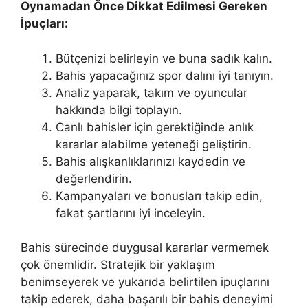
Oynamadan Önce Dikkat Edilmesi Gereken
İpuçları:
Bütçenizi belirleyin ve buna sadık kalın.
Bahis yapacağınız spor dalını iyi tanıyın.
Analiz yaparak, takım ve oyuncular
hakkında bilgi toplayın.
Canlı bahisler için gerektiğinde anlık
kararlar alabilme yeteneği geliştirin.
Bahis alışkanlıklarınızı kaydedin ve
değerlendirin.
Kampanyaları ve bonusları takip edin,
fakat şartlarını iyi inceleyin.
Bahis sürecinde duygusal kararlar vermemek
çok önemlidir. Stratejik bir yaklaşım
benimseyerek ve yukarıda belirtilen ipuçlarını
takip ederek, daha başarılı bir bahis deneyimi