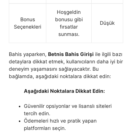
Hoşgeldin
Bonus
bonusu gibi
Düşük
Seçenekleri
fırsatlar
sunması.
Bahis yaparken,
Betnis Bahis Girişi
ile ilgili bazı
detaylara dikkat etmek, kullanıcıların daha iyi bir
deneyim yaşamasını sağlayacaktır. Bu
bağlamda, aşağıdaki noktalara dikkat edin:
Aşağıdaki Noktalara Dikkat Edin:
Güvenilir opsiyonlar ve lisanslı siteleri
tercih edin.
Ödemeleri hızlı ve pratik yapan
platformları seçin.