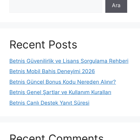
Ara
Recent Posts
Betnis Güvenilirlik ve Lisans Sorgulama Rehberi
Betnis Mobil Bahis Deneyimi 2026
Betnis Güncel Bonus Kodu Nereden Alınır?
Betnis Genel Şartlar ve Kullanım Kuralları
Betnis Canlı Destek Yanıt Süresi
Recent Comments