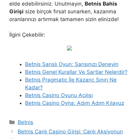
elde edebilirsiniz. Unutmayın,
Betnis Bahis
Girişi
size birçok fırsat sunarken, kazanma
oranlarınızı artırmak tamamen sizin elinizde!
İlgini Çekebilir:
Betnis Şanslı Oyun: Şansınızı Deneyin
Betnis Genel Kurallar Ve Şartlar Nelerdir?
Betnis Pragmatic İle Kazanç Sınırı Ne
Kadar?
Betnis Casino Oyunu Açılışı
Betnis Casino Oyna: Adım Adım Kılavuz
Kategoriler
Betnis
Betnis Canlı Casino Girişi: Canlı Aksiyonun