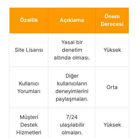
Önem
Özellik
Açıklama
Derecesi
Yasal bir
Site Lisansı
denetim
Yüksek
altında olması.
Diğer
Kullanıcı
kullanıcıların
Orta
Yorumları
deneyimlerini
paylaşmaları.
Müşteri
7/24
Destek
ulaşılabilir
Yüksek
Hizmetleri
olmaları.