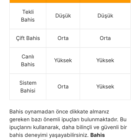
Tekli
Düşük
Düşük
Bahis
Çift Bahis
Orta
Orta
Canlı
Yüksek
Yüksek
Bahis
Sistem
Orta
Yüksek
Bahisi
Bahis oynamadan önce dikkate almanız
gereken bazı önemli ipuçları bulunmaktadır. Bu
ipuçlarını kullanarak, daha bilinçli ve güvenli bir
bahis deneyimi yaşayabilirsiniz.
Bahis