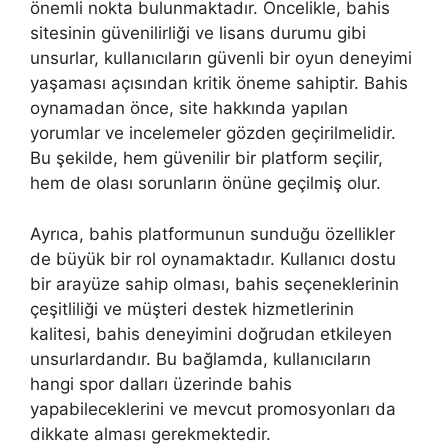
önemli nokta bulunmaktadır. Öncelikle, bahis
sitesinin güvenilirliği ve lisans durumu gibi
unsurlar, kullanıcıların güvenli bir oyun deneyimi
yaşaması açısından kritik öneme sahiptir. Bahis
oynamadan önce, site hakkında yapılan
yorumlar ve incelemeler gözden geçirilmelidir.
Bu şekilde, hem güvenilir bir platform seçilir,
hem de olası sorunların önüne geçilmiş olur.
Ayrıca, bahis platformunun sunduğu özellikler
de büyük bir rol oynamaktadır. Kullanıcı dostu
bir arayüze sahip olması, bahis seçeneklerinin
çeşitliliği ve müşteri destek hizmetlerinin
kalitesi, bahis deneyimini doğrudan etkileyen
unsurlardandır. Bu bağlamda, kullanıcıların
hangi spor dalları üzerinde bahis
yapabileceklerini ve mevcut promosyonları da
dikkate alması gerekmektedir.