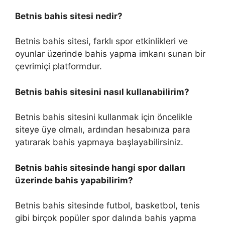
Betnis bahis sitesi nedir?
Betnis bahis sitesi, farklı spor etkinlikleri ve
oyunlar üzerinde bahis yapma imkanı sunan bir
çevrimiçi platformdur.
Betnis bahis sitesini nasıl kullanabilirim?
Betnis bahis sitesini kullanmak için öncelikle
siteye üye olmalı, ardından hesabınıza para
yatırarak bahis yapmaya başlayabilirsiniz.
Betnis bahis sitesinde hangi spor dalları
üzerinde bahis yapabilirim?
Betnis bahis sitesinde futbol, basketbol, tenis
gibi birçok popüler spor dalında bahis yapma