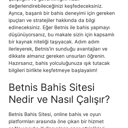
değerlendirebileceğinizi keşfedeceksiniz.
Ayrıca, başarılı bir bahis deneyimi için gereken
ipuçları ve stratejiler hakkında da bilgi
edineceksiniz. Eğer Betnis ile bahis yapmayı
düşünüyorsanız, bu makale sizin için kapsamlı
bir kaynak niteliği taşıyacak. Adım adım
ilerleyerek, Betnis’in sunduğu avantajları ve
dikkate almanız gereken unsurları öğrenin.
Hazırsanız, bahis yolculuğunuza ışık tutacak
bilgileri birlikte keşfetmeye başlayalım!
Betnis Bahis Sitesi
Nedir ve Nasıl Çalışır?
Betnis Bahis Sitesi, online bahis ve oyun
platformları arasında öne çıkan bir hizmet