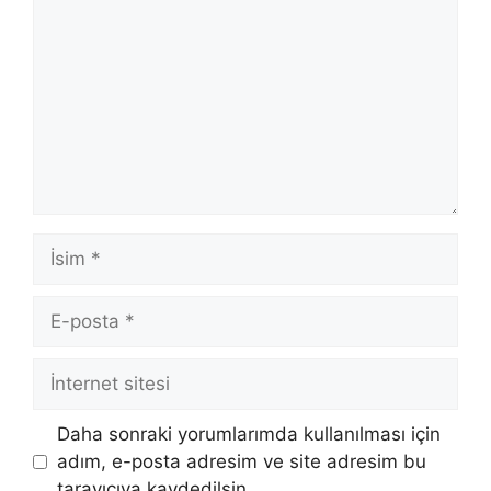
İsim
E-
posta
İnternet
sitesi
Daha sonraki yorumlarımda kullanılması için
adım, e-posta adresim ve site adresim bu
tarayıcıya kaydedilsin.