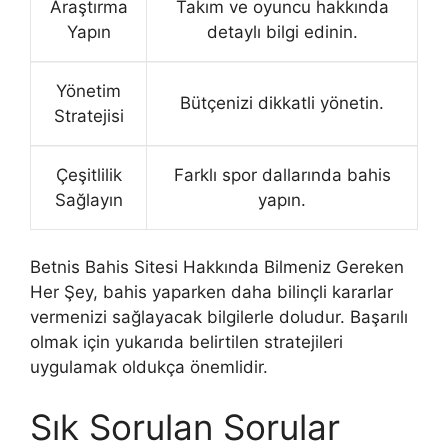
Araştırma
Takım ve oyuncu hakkında
Yapın
detaylı bilgi edinin.
Yönetim
Bütçenizi dikkatli yönetin.
Stratejisi
Çeşitlilik
Farklı spor dallarında bahis
Sağlayın
yapın.
Betnis Bahis Sitesi Hakkında Bilmeniz Gereken
Her Şey, bahis yaparken daha bilinçli kararlar
vermenizi sağlayacak bilgilerle doludur. Başarılı
olmak için yukarıda belirtilen stratejileri
uygulamak oldukça önemlidir.
Sık Sorulan Sorular