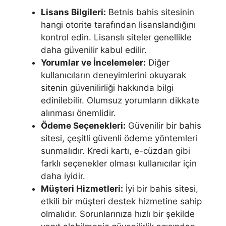
Lisans Bilgileri:
Betnis bahis sitesinin
hangi otorite tarafından lisanslandığını
kontrol edin. Lisanslı siteler genellikle
daha güvenilir kabul edilir.
Yorumlar ve İncelemeler:
Diğer
kullanıcıların deneyimlerini okuyarak
sitenin güvenilirliği hakkında bilgi
edinilebilir. Olumsuz yorumların dikkate
alınması önemlidir.
Ödeme Seçenekleri:
Güvenilir bir bahis
sitesi, çeşitli güvenli ödeme yöntemleri
sunmalıdır. Kredi kartı, e-cüzdan gibi
farklı seçenekler olması kullanıcılar için
daha iyidir.
Müşteri Hizmetleri:
İyi bir bahis sitesi,
etkili bir müşteri destek hizmetine sahip
olmalıdır. Sorunlarınıza hızlı bir şekilde