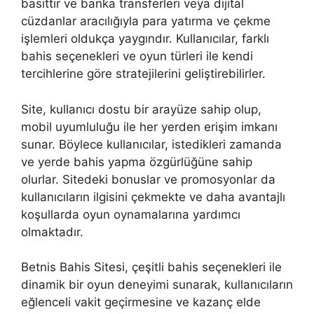
basittir ve banka transferleri veya dijital
cüzdanlar aracılığıyla para yatırma ve çekme
işlemleri oldukça yaygındır. Kullanıcılar, farklı
bahis seçenekleri ve oyun türleri ile kendi
tercihlerine göre stratejilerini geliştirebilirler.
Site, kullanıcı dostu bir arayüze sahip olup,
mobil uyumluluğu ile her yerden erişim imkanı
sunar. Böylece kullanıcılar, istedikleri zamanda
ve yerde bahis yapma özgürlüğüne sahip
olurlar. Sitedeki bonuslar ve promosyonlar da
kullanıcıların ilgisini çekmekte ve daha avantajlı
koşullarda oyun oynamalarına yardımcı
olmaktadır.
Betnis Bahis Sitesi, çeşitli bahis seçenekleri ile
dinamik bir oyun deneyimi sunarak, kullanıcıların
eğlenceli vakit geçirmesine ve kazanç elde