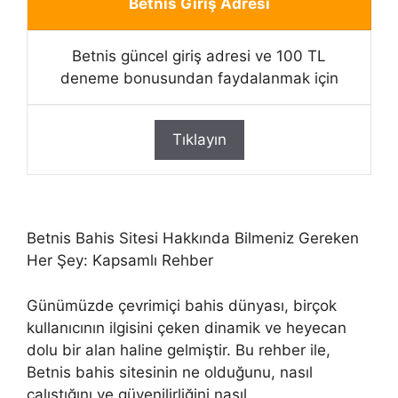
Betnis Giriş Adresi
Betnis güncel giriş adresi ve 100 TL
deneme bonusundan faydalanmak için
Tıklayın
Betnis Bahis Sitesi Hakkında Bilmeniz Gereken
Her Şey: Kapsamlı Rehber
Günümüzde çevrimiçi bahis dünyası, birçok
kullanıcının ilgisini çeken dinamik ve heyecan
dolu bir alan haline gelmiştir. Bu rehber ile,
Betnis bahis sitesinin ne olduğunu, nasıl
çalıştığını ve güvenilirliğini nasıl