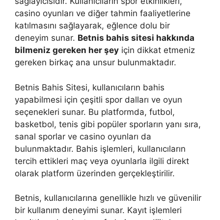
sağlayıcısıdır. Kullanıcıların spor etkinlikleri,
casino oyunları ve diğer tahmin faaliyetlerine
katılmasını sağlayarak, eğlence dolu bir
deneyim sunar.
Betnis bahis sitesi hakkında
bilmeniz gereken her şey
için dikkat etmeniz
gereken birkaç ana unsur bulunmaktadır.
Betnis Bahis Sitesi, kullanıcıların bahis
yapabilmesi için çeşitli spor dalları ve oyun
seçenekleri sunar. Bu platformda, futbol,
basketbol, tenis gibi popüler sporların yanı sıra,
sanal sporlar ve casino oyunları da
bulunmaktadır. Bahis işlemleri, kullanıcıların
tercih ettikleri maç veya oyunlarla ilgili direkt
olarak platform üzerinden gerçekleştirilir.
Betnis, kullanıcılarına genellikle hızlı ve güvenilir
bir kullanım deneyimi sunar. Kayıt işlemleri