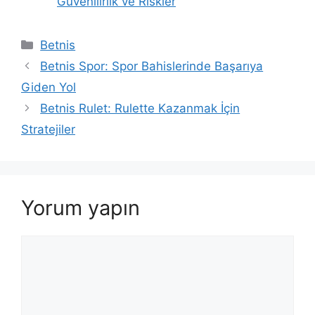
Güvenilirlik ve Riskler
Kategoriler
Betnis
Betnis Spor: Spor Bahislerinde Başarıya
Giden Yol
Betnis Rulet: Rulette Kazanmak İçin
Stratejiler
Yorum yapın
Yorum