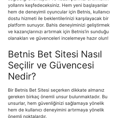
yollarını keşfedeceksiniz. Hem yeni başlayanlar
hem de deneyimli oyuncular için Betnis, kullanıcı
dostu hizmeti ile beklentilerinizi karşılayacak bir
platform sunuyor. Bahis deneyiminizi geliştirmek
ve kazançlarınızı artırmak için Betnis’in sunduğu
olanakları ve güvenceleri incelemeye hazır olun!
Betnis Bet Sitesi Nasıl
Seçilir ve Güvencesi
Nedir?
Bir Betnis Bet Sitesi seçerken dikkate almanız
gereken birkaç önemli unsur bulunmaktadır. Bu
unsurlar, hem güvenliğinizi sağlamaya yönelik
hem de kullanıcı deneyimini artırmaya yönelik
önemli noktalardır.