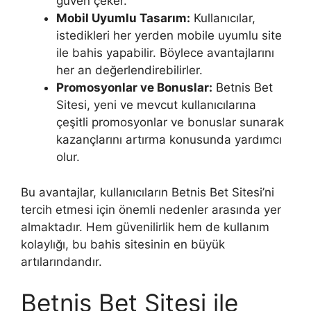
güven çeker.
Mobil Uyumlu Tasarım:
Kullanıcılar,
istedikleri her yerden mobile uyumlu site
ile bahis yapabilir. Böylece avantajlarını
her an değerlendirebilirler.
Promosyonlar ve Bonuslar:
Betnis Bet
Sitesi, yeni ve mevcut kullanıcılarına
çeşitli promosyonlar ve bonuslar sunarak
kazançlarını artırma konusunda yardımcı
olur.
Bu avantajlar, kullanıcıların Betnis Bet Sitesi’ni
tercih etmesi için önemli nedenler arasında yer
almaktadır. Hem güvenilirlik hem de kullanım
kolaylığı, bu bahis sitesinin en büyük
artılarındandır.
Betnis Bet Sitesi ile