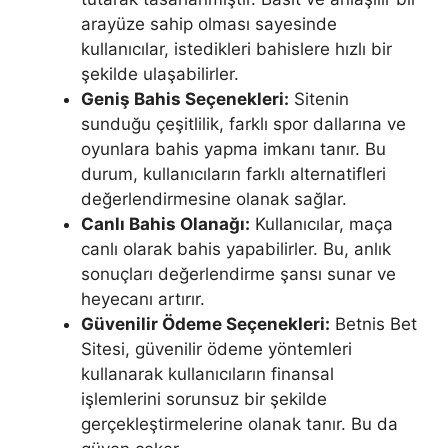
arayüze sahip olması sayesinde
kullanıcılar, istedikleri bahislere hızlı bir
şekilde ulaşabilirler.
Geniş Bahis Seçenekleri:
Sitenin
sunduğu çeşitlilik, farklı spor dallarına ve
oyunlara bahis yapma imkanı tanır. Bu
durum, kullanıcıların farklı alternatifleri
değerlendirmesine olanak sağlar.
Canlı Bahis Olanağı:
Kullanıcılar, maça
canlı olarak bahis yapabilirler. Bu, anlık
sonuçları değerlendirme şansı sunar ve
heyecanı artırır.
Güvenilir Ödeme Seçenekleri:
Betnis Bet
Sitesi, güvenilir ödeme yöntemleri
kullanarak kullanıcıların finansal
işlemlerini sorunsuz bir şekilde
gerçekleştirmelerine olanak tanır. Bu da