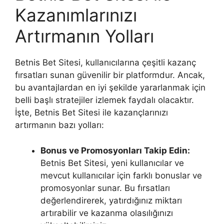
Kazanımlarınızı
Artırmanın Yolları
Betnis Bet Sitesi, kullanıcılarına çeşitli kazanç
fırsatları sunan güvenilir bir platformdur. Ancak,
bu avantajlardan en iyi şekilde yararlanmak için
belli başlı stratejiler izlemek faydalı olacaktır.
İşte, Betnis Bet Sitesi ile kazançlarınızı
artırmanın bazı yolları:
Bonus ve Promosyonları Takip Edin:
Betnis Bet Sitesi, yeni kullanıcılar ve
mevcut kullanıcılar için farklı bonuslar ve
promosyonlar sunar. Bu fırsatları
değerlendirerek, yatırdığınız miktarı
artırabilir ve kazanma olasılığınızı