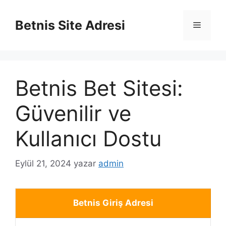
İçeriğe
atla
Betnis Site Adresi
Menü
Betnis Bet Sitesi:
Güvenilir ve
Kullanıcı Dostu
Eylül 21, 2024
yazar
admin
Betnis Giriş Adresi