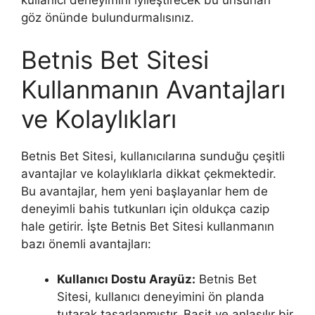
kullanıcı deneyimini iyileştirecek bu unsurları
göz önünde bulundurmalısınız.
Betnis Bet Sitesi
Kullanmanın Avantajları
ve Kolaylıkları
Betnis Bet Sitesi, kullanıcılarına sunduğu çeşitli
avantajlar ve kolaylıklarla dikkat çekmektedir.
Bu avantajlar, hem yeni başlayanlar hem de
deneyimli bahis tutkunları için oldukça cazip
hale getirir. İşte Betnis Bet Sitesi kullanmanın
bazı önemli avantajları:
Kullanıcı Dostu Arayüz:
Betnis Bet
Sitesi, kullanıcı deneyimini ön planda
tutarak tasarlanmıştır. Basit ve anlaşılır bir