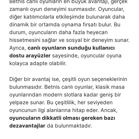
Betnis canlı oyunların en büyük avantajı, gerçek
zamanlı oyun deneyimi sunmasıdır. Oyuncular,
diğer katılımcılarla etkileşimde bulunarak daha
dinamik bir ortamda oynama fırsatı bulur. Bu
durum, oyuncuların daha fazla heyecan
hissetmesini sağlar ve sosyal bir deneyim sunar.
Ayrıca,
canlı oyunların sunduğu kullanıcı
dostu arayüzler
sayesinde, oyuncular oyuna
kolayca adapte olabilir.
Diğer bir avantaj ise, çeşitli oyun seçeneklerinin
bulunmasıdır. Betnis canlı oyunlar, klasik masa
oyunlarından modern slotlara kadar geniş bir
yelpaze sunar. Bu çeşitlilik, her seviyeden
oyuncunun ilgi alanlarına hitap eder. Ancak,
oyuncuların dikkatli olması gereken bazı
dezavantajlar
da bulunmaktadır.