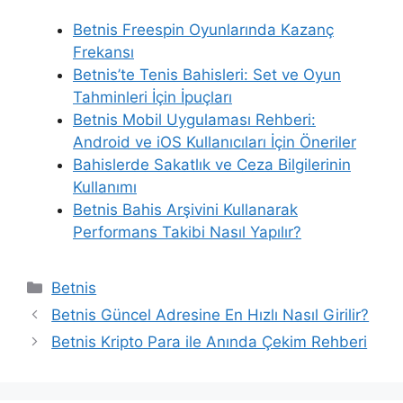
Betnis Freespin Oyunlarında Kazanç
Frekansı
Betnis’te Tenis Bahisleri: Set ve Oyun
Tahminleri İçin İpuçları
Betnis Mobil Uygulaması Rehberi:
Android ve iOS Kullanıcıları İçin Öneriler
Bahislerde Sakatlık ve Ceza Bilgilerinin
Kullanımı
Betnis Bahis Arşivini Kullanarak
Performans Takibi Nasıl Yapılır?
Kategoriler
Betnis
Betnis Güncel Adresine En Hızlı Nasıl Girilir?
Betnis Kripto Para ile Anında Çekim Rehberi