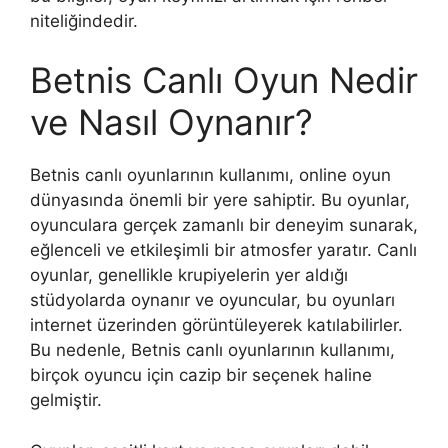
niteliğindedir.
Betnis Canlı Oyun Nedir
ve Nasıl Oynanır?
Betnis canlı oyunlarının kullanımı, online oyun
dünyasında önemli bir yere sahiptir. Bu oyunlar,
oyunculara gerçek zamanlı bir deneyim sunarak,
eğlenceli ve etkileşimli bir atmosfer yaratır. Canlı
oyunlar, genellikle krupiyelerin yer aldığı
stüdyolarda oynanır ve oyuncular, bu oyunları
internet üzerinden görüntüleyerek katılabilirler.
Bu nedenle, Betnis canlı oyunlarının kullanımı,
birçok oyuncu için cazip bir seçenek haline
gelmiştir.