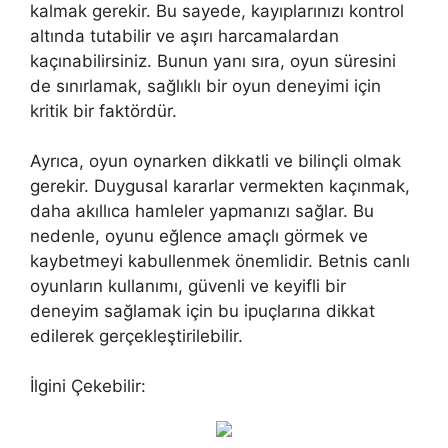
kalmak gerekir. Bu sayede, kayıplarınızı kontrol
altında tutabilir ve aşırı harcamalardan
kaçınabilirsiniz. Bunun yanı sıra, oyun süresini
de sınırlamak, sağlıklı bir oyun deneyimi için
kritik bir faktördür.
Ayrıca, oyun oynarken dikkatli ve bilinçli olmak
gerekir. Duygusal kararlar vermekten kaçınmak,
daha akıllıca hamleler yapmanızı sağlar. Bu
nedenle, oyunu eğlence amaçlı görmek ve
kaybetmeyi kabullenmek önemlidir. Betnis canlı
oyunların kullanımı, güvenli ve keyifli bir
deneyim sağlamak için bu ipuçlarına dikkat
edilerek gerçekleştirilebilir.
İlgini Çekebilir: