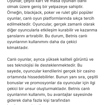
Oyunlar, çeşitli kart ve masa oyunları dahil
olmak üzere geniş bir yelpazeye sahiptir.
Örneğin, blackjack, poker ve rulet gibi popüler
oyunlar, canlı oyun platformlarında sıkça tercih
edilmektedir. Oyuncular, gerçek zamanlı olarak
diğer oyuncularla etkileşim kurabilir ve kazanma
şanslarını artırabilir. Bu durum, Betnis canlı
oyunlarının kullanımını daha da çekici
kılmaktadır.
Canlı oyunlar, ayrıca yüksek kaliteli görüntü ve
ses teknolojisi ile desteklenmektedir. Bu
sayede, oyuncular kendilerini gerçek bir casino
ortamında hissedebilirler. Bunun yanı sıra, çeşitli
bonuslar ve promosyonlar da oyuncular için ilgi
çekici bir unsur oluşturmaktadır. Betnis canlı
oyunlarının kullanımı, bu avantajlar sayesinde
giderek daha fazla kişi tarafından