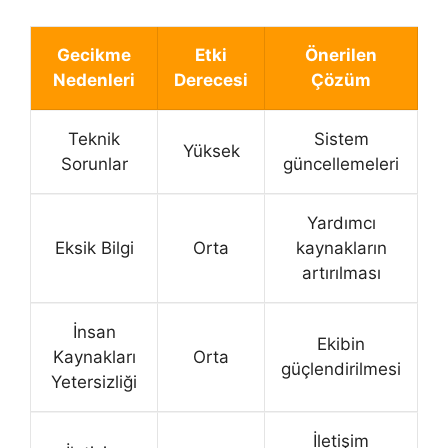
Gecikme
Etki
Önerilen
Nedenleri
Derecesi
Çözüm
Teknik
Sistem
Yüksek
Sorunlar
güncellemeleri
Yardımcı
Eksik Bilgi
Orta
kaynakların
artırılması
İnsan
Ekibin
Kaynakları
Orta
güçlendirilmesi
Yetersizliği
İletişim