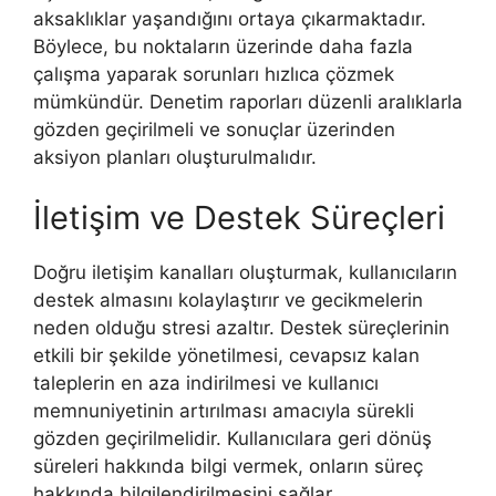
aksaklıklar yaşandığını ortaya çıkarmaktadır.
Böylece, bu noktaların üzerinde daha fazla
çalışma yaparak sorunları hızlıca çözmek
mümkündür. Denetim raporları düzenli aralıklarla
gözden geçirilmeli ve sonuçlar üzerinden
aksiyon planları oluşturulmalıdır.
İletişim ve Destek Süreçleri
Doğru iletişim kanalları oluşturmak, kullanıcıların
destek almasını kolaylaştırır ve gecikmelerin
neden olduğu stresi azaltır. Destek süreçlerinin
etkili bir şekilde yönetilmesi, cevapsız kalan
taleplerin en aza indirilmesi ve kullanıcı
memnuniyetinin artırılması amacıyla sürekli
gözden geçirilmelidir. Kullanıcılara geri dönüş
süreleri hakkında bilgi vermek, onların süreç
hakkında bilgilendirilmesini sağlar.