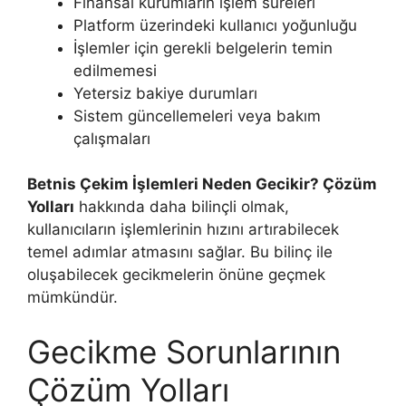
Finansal kurumların işlem süreleri
Platform üzerindeki kullanıcı yoğunluğu
İşlemler için gerekli belgelerin temin
edilmemesi
Yetersiz bakiye durumları
Sistem güncellemeleri veya bakım
çalışmaları
Betnis Çekim İşlemleri Neden Gecikir? Çözüm
Yolları
hakkında daha bilinçli olmak,
kullanıcıların işlemlerinin hızını artırabilecek
temel adımlar atmasını sağlar. Bu bilinç ile
oluşabilecek gecikmelerin önüne geçmek
mümkündür.
Gecikme Sorunlarının
Çözüm Yolları