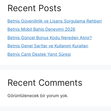
Recent Posts
Betnis Güvenilirlik ve Lisans Sorgulama Rehberi
Betnis Mobil Bahis Deneyimi 2026
Betnis Güncel Bonus Kodu Nereden Alınır?
Betnis Genel Şartlar ve Kullanım Kuralları
Betnis Canlı Destek Yanıt Süresi
Recent Comments
Görüntülenecek bir yorum yok.