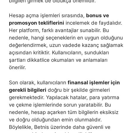
bilgileri girmek de oldukça önemlidir.
Hesap açma işlemleri sırasında,
bonus ve
promosyon tekliflerini
incelemek de faydalıdır.
Her platform, farklı avantajlar sunabilir. Bu
nedenle, hangi seçeneklerin en uygun olduğunu
değerlendirmek, uzun vadede kazanç sağlamak
açısından kritiktir. Kullanıcıların, sundukları
şartları dikkatlice okumaları ve anlamaları
önerilir.
Son olarak, kullanıcıların
finansal işlemler için
gerekli bilgileri
doğru bir şekilde girmeleri
gerekmektedir. Yapılacak hatalar, para yatırma
ve çekme işlemlerinde sorun yaratabilir. Bu
nedenle, hesap açarken tüm bilgilerin eksiksiz
ve doğru olduğundan emin olunmalıdır.
Böylelikle, Betnis üzerinde daha güvenli ve