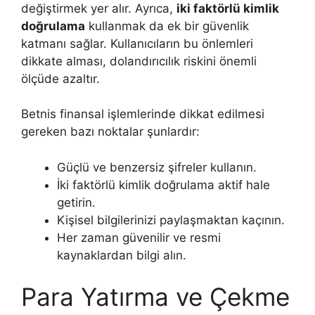
değiştirmek yer alır. Ayrıca,
iki faktörlü kimlik
doğrulama
kullanmak da ek bir güvenlik
katmanı sağlar. Kullanıcıların bu önlemleri
dikkate alması, dolandırıcılık riskini önemli
ölçüde azaltır.
Betnis finansal işlemlerinde dikkat edilmesi
gereken bazı noktalar şunlardır:
Güçlü ve benzersiz şifreler kullanın.
İki faktörlü kimlik doğrulama aktif hale
getirin.
Kişisel bilgilerinizi paylaşmaktan kaçının.
Her zaman güvenilir ve resmi
kaynaklardan bilgi alın.
Para Yatırma ve Çekme