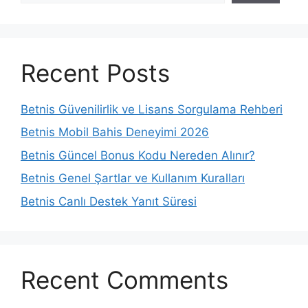
Recent Posts
Betnis Güvenilirlik ve Lisans Sorgulama Rehberi
Betnis Mobil Bahis Deneyimi 2026
Betnis Güncel Bonus Kodu Nereden Alınır?
Betnis Genel Şartlar ve Kullanım Kuralları
Betnis Canlı Destek Yanıt Süresi
Recent Comments