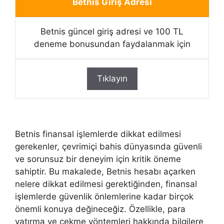
Betnis Giriş Adresi
Betnis güncel giriş adresi ve 100 TL
deneme bonusundan faydalanmak için
Tıklayın
Betnis finansal işlemlerde dikkat edilmesi
gerekenler, çevrimiçi bahis dünyasında güvenli
ve sorunsuz bir deneyim için kritik öneme
sahiptir. Bu makalede, Betnis hesabı açarken
nelere dikkat edilmesi gerektiğinden, finansal
işlemlerde güvenlik önlemlerine kadar birçok
önemli konuya değineceğiz. Özellikle, para
yatırma ve çekme yöntemleri hakkında bilgilere