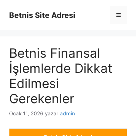
İçeriğe
atla
Betnis Site Adresi
Menü
Betnis Finansal
İşlemlerde Dikkat
Edilmesi
Gerekenler
Ocak 11, 2026
yazar
admin