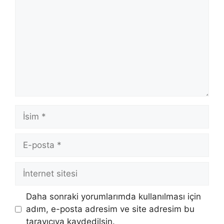
İsim
E-
posta
İnternet
sitesi
Daha sonraki yorumlarımda kullanılması için
adım, e-posta adresim ve site adresim bu
tarayıcıya kaydedilsin.