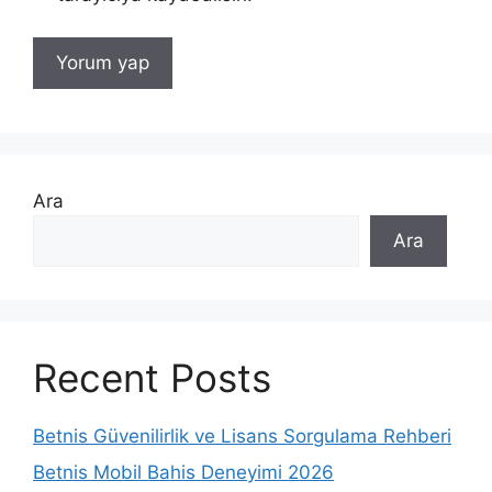
Ara
Ara
Recent Posts
Betnis Güvenilirlik ve Lisans Sorgulama Rehberi
Betnis Mobil Bahis Deneyimi 2026