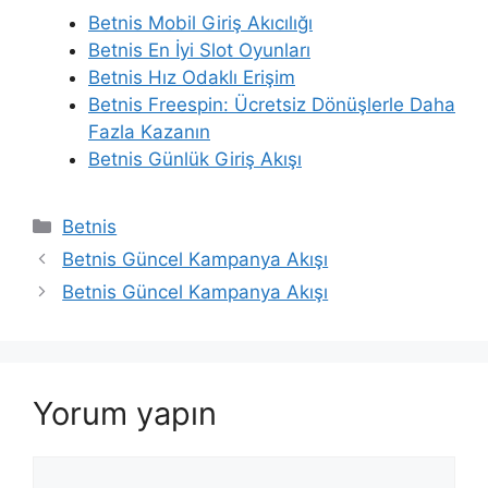
Betnis Mobil Giriş Akıcılığı
Betnis En İyi Slot Oyunları
Betnis Hız Odaklı Erişim
Betnis Freespin: Ücretsiz Dönüşlerle Daha
Fazla Kazanın
Betnis Günlük Giriş Akışı
Kategoriler
Betnis
Betnis Güncel Kampanya Akışı
Betnis Güncel Kampanya Akışı
Yorum yapın
Yorum