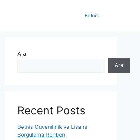
Betnis
Ara
Ara
Recent Posts
Betnis Güvenilirlik ve Lisans
Sorgulama Rehberi