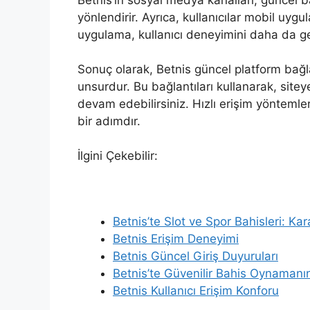
yönlendirir. Ayrıca, kullanıcılar mobil uygul
uygulama, kullanıcı deneyimini daha da geli
Sonuç olarak, Betnis güncel platform bağlan
unsurdur. Bu bağlantıları kullanarak, siteye
devam edebilirsiniz. Hızlı erişim yöntemler
bir adımdır.
İlgini Çekebilir:
Betnis’te Slot ve Spor Bahisleri: Kara
Betnis Erişim Deneyimi
Betnis Güncel Giriş Duyuruları
Betnis’te Güvenilir Bahis Oynamanı
Betnis Kullanıcı Erişim Konforu