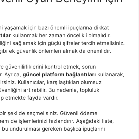
i yaşamak için bazı önemli ipuçlarına dikkat
tılar
kullanmak her zaman öncelikli olmalıdır.
iğini sağlamak için güçlü şifreler tercih etmelisiniz.
gibi ek güvenlik önlemleri almak da önemlidir.
e güvenilirliklerini kontrol etmek, sorun
. Ayrıca,
güncel platform bağlantıları
kullanarak,
rsiniz. Kullanıcılar, karşılaştıkları olumsuz
enliğini artırabilir. Bu nedenle, topluluk
ip etmekte fayda vardır.
 bir şekilde seçmelisiniz. Güvenli ödeme
hem de işlemlerinizi hızlandırır. Aşağıdaki liste,
 bulundurulması gereken başlıca ipuçlarını