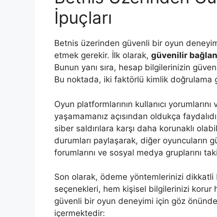
İpuçları
Betnis üzerinden güvenli bir oyun deneyim
etmek gerekir. İlk olarak,
güvenilir bağlan
Bunun yanı sıra, hesap bilgilerinizin güvenl
Bu noktada, iki faktörlü kimlik doğrulama 
Oyun platformlarının kullanıcı yorumlarını v
yaşamamanız açısından oldukça faydalıdır
siber saldırılara karşı daha korunaklı olabili
durumları paylaşarak, diğer oyuncuların güv
forumlarını ve sosyal medya gruplarını tak
Son olarak, ödeme yöntemlerinizi dikkatli
seçenekleri, hem kişisel bilgilerinizi korur 
güvenli bir oyun deneyimi için göz önünde
içermektedir: