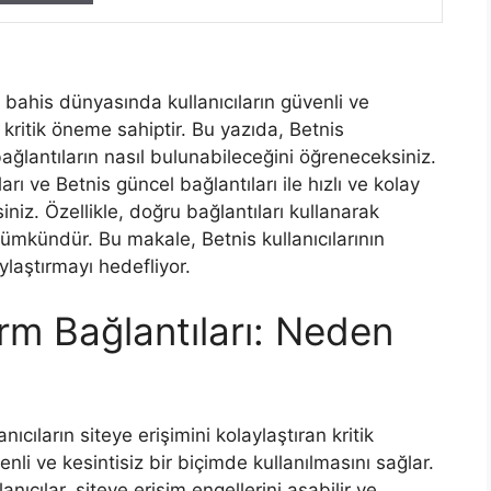
e bahis dünyasında kullanıcıların güvenli ve
 kritik öneme sahiptir. Bu yazıda, Betnis
ğlantıların nasıl bulunabileceğini öğreneceksiniz.
arı ve Betnis güncel bağlantıları ile hızlı ve kolay
niz. Özellikle, doğru bağlantıları kullanarak
mkündür. Bu makale, Betnis kullanıcılarının
ylaştırmayı hedefliyor.
rm Bağlantıları: Neden
lanıcıların siteye erişimini kolaylaştıran kritik
nli ve kesintisiz bir biçimde kullanılmasını sağlar.
anıcılar, siteye erişim engellerini aşabilir ve