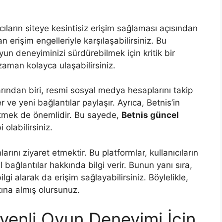
ıcıların siteye kesintisiz erişim sağlaması açısından
rişim engelleriyle karşılaşabilirsiniz. Bu
un deneyiminizi sürdürebilmek için kritik bir
zaman kolayca ulaşabilirsiniz.
arından biri, resmi sosyal medya hesaplarını takip
 ve yeni bağlantılar paylaşır. Ayrıca, Betnis’in
etmek de önemlidir. Bu sayede,
Betnis güncel
 olabilirsiniz.
arını ziyaret etmektir. Bu platformlar, kullanıcıların
 bağlantılar hakkında bilgi verir. Bunun yanı sıra,
gi alarak da erişim sağlayabilirsiniz. Böylelikle,
tına almış olursunuz.
venli Oyun Deneyimi İçin