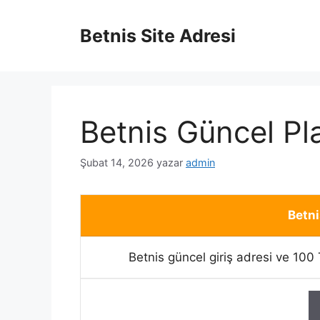
İçeriğe
atla
Betnis Site Adresi
Betnis Güncel Pla
Şubat 14, 2026
yazar
admin
Betni
Betnis güncel giriş adresi ve 1