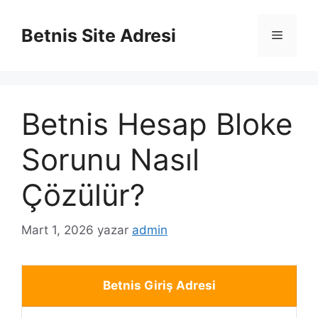
İçeriğe
atla
Betnis Site Adresi
Menü
Betnis Hesap Bloke
Sorunu Nasıl
Çözülür?
Mart 1, 2026
yazar
admin
Betnis Giriş Adresi