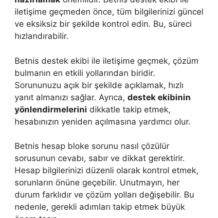
iletişime geçmeden önce, tüm bilgilerinizi güncel
ve eksiksiz bir şekilde kontrol edin. Bu, süreci
hızlandırabilir.
Betnis destek ekibi ile iletişime geçmek, çözüm
bulmanın en etkili yollarından biridir.
Sorununuzu açık bir şekilde açıklamak, hızlı
yanıt almanızı sağlar. Ayrıca,
destek ekibinin
yönlendirmelerini
dikkatle takip etmek,
hesabınızın yeniden açılmasına yardımcı olur.
Betnis hesap bloke sorunu nasıl çözülür
sorusunun cevabı, sabır ve dikkat gerektirir.
Hesap bilgilerinizi düzenli olarak kontrol etmek,
sorunların önüne geçebilir. Unutmayın, her
durum farklıdır ve çözüm yolları değişebilir. Bu
nedenle, gerekli adımları takip etmek büyük