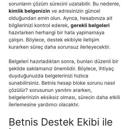
sorunların çözüm sürecini uzatabilir. Bu nedenle,
kimlik belgenizin
ve adresinizin güncel
olduğundan emin olun. Ayrıca, hesabınıza ait
bilgilerinizi kontrol ederek,
gerekli belgeleri
hazırlarken herhangi bir hata yapmamaya
çalışın. Böylece, destek ekibiyle iletişim
kurarken süreç daha sorunsuz ilerleyecektir.
Belgeleri hazırladıktan sonra, bunları düzenli bir
şekilde saklamanız önemlidir. Böylece, ihtiyaç
duyduğunuzda belgelerinizi hızlıca
sunabilirsiniz. Betnis hesap bloke sorunu nasıl
çözülür? sorusunun yanıtını ararken,
belgelerinizin eksiksiz olması, sürecin daha etkili
ilerlemesine yardımcı olacaktır.
Betnis Destek Ekibi ile