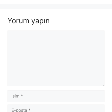
Yorum yapın
Yorum
İsim
E-