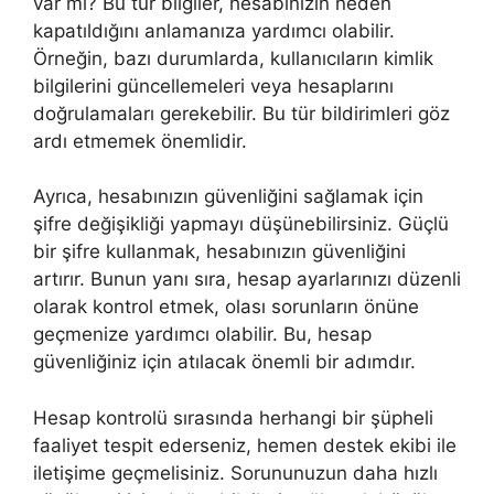
var mı? Bu tür bilgiler, hesabınızın neden
kapatıldığını anlamanıza yardımcı olabilir.
Örneğin, bazı durumlarda, kullanıcıların kimlik
bilgilerini güncellemeleri veya hesaplarını
doğrulamaları gerekebilir. Bu tür bildirimleri göz
ardı etmemek önemlidir.
Ayrıca, hesabınızın güvenliğini sağlamak için
şifre değişikliği yapmayı düşünebilirsiniz. Güçlü
bir şifre kullanmak, hesabınızın güvenliğini
artırır. Bunun yanı sıra, hesap ayarlarınızı düzenli
olarak kontrol etmek, olası sorunların önüne
geçmenize yardımcı olabilir. Bu, hesap
güvenliğiniz için atılacak önemli bir adımdır.
Hesap kontrolü sırasında herhangi bir şüpheli
faaliyet tespit ederseniz, hemen destek ekibi ile
iletişime geçmelisiniz. Sorununuzun daha hızlı