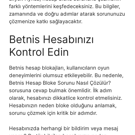
farklı yöntemlerini keşfedeceksiniz. Bu bilgiler,
zamanında ve doğru adımlar atarak sorununuzu
çözmenize katkı sağlayacaktır.
Betnis Hesabınızı
Kontrol Edin
Betnis hesap blokajları, kullanıcıların oyun
deneyimlerini olumsuz etkileyebilir. Bu nedenle,
Betnis Hesap Bloke Sorunu Nasıl Çözülür?
sorusuna cevap bulmak önemlidir. İlk adım
olarak, hesabınızı dikkatlice kontrol etmelisiniz.
Hesabınızın neden bloke olduğunu anlamak,
sorunu çözmek için kritik bir adımdır.
Hesabınızda herhangi bir bildirim veya mesaj