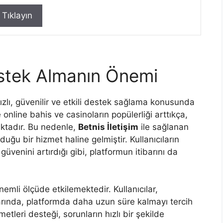
Tıklayın
Destek Almanın Önemi
hızlı, güvenilir ve etkili destek sağlama konusunda
online bahis ve casinoların popülerliği arttıkça,
maktadır. Bu nedenle,
Betnis İletişim
ile sağlanan
uğu bir hizmet haline gelmiştir. Kullanıcıların
güvenini artırdığı gibi, platformun itibarını da
emli ölçüde etkilemektedir. Kullanıcılar,
larında, platformda daha uzun süre kalmayı tercih
metleri desteği, sorunların hızlı bir şekilde