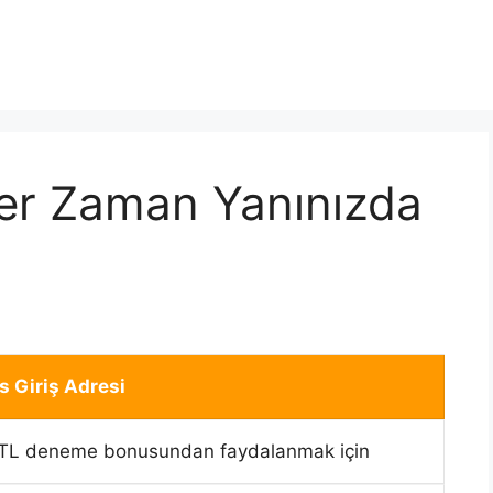
 Her Zaman Yanınızda
s Giriş Adresi
00 TL deneme bonusundan faydalanmak için