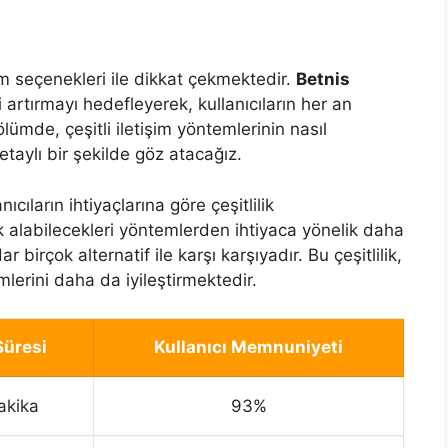
şim seçenekleri ile dikkat çekmektedir.
Betnis
artırmayı hedefleyerek, kullanıcıların her an
ümde, çeşitli iletişim yöntemlerinin nasıl
detaylı bir şekilde göz atacağız.
ıcıların ihtiyaçlarına göre çeşitlilik
k alabilecekleri yöntemlerden ihtiyaca yönelik daha
r birçok alternatif ile karşı karşıyadır. Bu çeşitlilik,
lerini daha da iyileştirmektedir.
Süresi
Kullanıcı Memnuniyeti
akika
93%