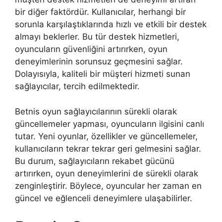
bir diğer faktördür. Kullanıcılar, herhangi bir
sorunla karşılaştıklarında hızlı ve etkili bir destek
almayı beklerler. Bu tür destek hizmetleri,
oyuncuların güvenliğini artırırken, oyun
deneyimlerinin sorunsuz geçmesini sağlar.
Dolayısıyla, kaliteli bir müşteri hizmeti sunan
sağlayıcılar, tercih edilmektedir.
Betnis oyun sağlayıcılarının sürekli olarak
güncellemeler yapması, oyuncuların ilgisini canlı
tutar. Yeni oyunlar, özellikler ve güncellemeler,
kullanıcıların tekrar tekrar geri gelmesini sağlar.
Bu durum, sağlayıcıların rekabet gücünü
artırırken, oyun deneyimlerini de sürekli olarak
zenginleştirir. Böylece, oyuncular her zaman en
güncel ve eğlenceli deneyimlere ulaşabilirler.