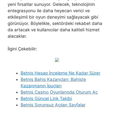
yeni fırsatlar sunuyor. Gelecek, teknolojinin
entegrasyonu ile daha heyecan verici ve
etkileşimli bir oyun deneyimi sağlayacak gibi
görünüyor. Böylelikle, sektördeki rekabet daha
da artacak ve kullanıcılar daha kaliteli hizmet
alacaklar.
İlgini Çekebilir:
Betnis Hesap İnceleme Ne Kadar Sürer
Betnis Bahis Kazançları: Bahiste
Kazanmanın İpuçları
Betnis Casino Oyunlarında Oturum Aç
Betnis Güncel Link Takibi
Betnis Sorunsuz Açılan Sayfalar