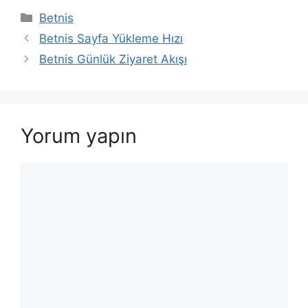
Kategoriler
Betnis
Betnis Sayfa Yükleme Hızı
Betnis Günlük Ziyaret Akışı
Yorum yapın
Yorum