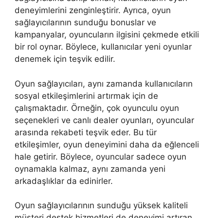
deneyimlerini zenginleştirir. Ayrıca, oyun
sağlayıcılarının sunduğu bonuslar ve
kampanyalar, oyuncuların ilgisini çekmede etkili
bir rol oynar. Böylece, kullanıcılar yeni oyunlar
denemek için teşvik edilir.
Oyun sağlayıcıları, aynı zamanda kullanıcıların
sosyal etkileşimlerini artırmak için de
çalışmaktadır. Örneğin, çok oyunculu oyun
seçenekleri ve canlı dealer oyunları, oyuncular
arasında rekabeti teşvik eder. Bu tür
etkileşimler, oyun deneyimini daha da eğlenceli
hale getirir. Böylece, oyuncular sadece oyun
oynamakla kalmaz, aynı zamanda yeni
arkadaşlıklar da edinirler.
Oyun sağlayıcılarının sunduğu yüksek kaliteli
müşteri destek hizmetleri de deneyimi artıran