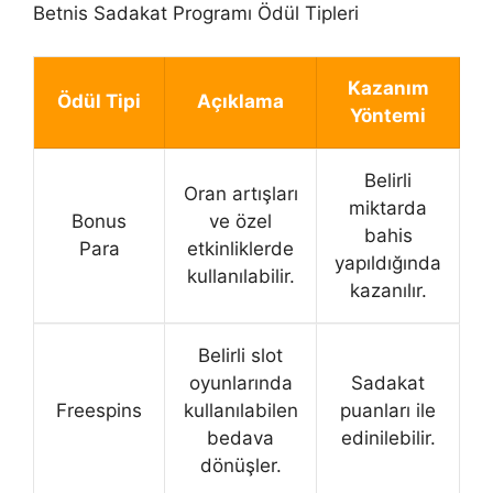
Betnis Sadakat Programı Ödül Tipleri
Kazanım
Ödül Tipi
Açıklama
Yöntemi
Belirli
Oran artışları
miktarda
Bonus
ve özel
bahis
Para
etkinliklerde
yapıldığında
kullanılabilir.
kazanılır.
Belirli slot
oyunlarında
Sadakat
Freespins
kullanılabilen
puanları ile
bedava
edinilebilir.
dönüşler.