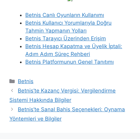
Betnis Canlı Oyunların Kullanımı
Betnis Kullanıcı Yorumlarıyla Doğru
Tahmin Yapmanın Yolları
Betnis Tarayıcı Üzerinden Erişim
Betnis Hesap Kapatma ve Üyelik İptali:
Adım Adım Süreç Rehberi
Betnis Platformunun Genel Tanıtımı
Kategoriler
Betnis
Betnis’te Kazanç Vergisi: Vergilendirme
Sistemi Hakkında Bilgiler
Betnis’te Sanal Bahis Seçenekleri: Oynama
Yöntemleri ve Bilgiler