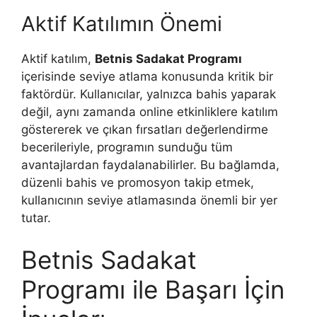
Aktif Katılımın Önemi
Aktif katılım,
Betnis Sadakat Programı
içerisinde seviye atlama konusunda kritik bir
faktördür. Kullanıcılar, yalnızca bahis yaparak
değil, aynı zamanda online etkinliklere katılım
göstererek ve çıkan fırsatları değerlendirme
becerileriyle, programın sunduğu tüm
avantajlardan faydalanabilirler. Bu bağlamda,
düzenli bahis ve promosyon takip etmek,
kullanıcının seviye atlamasında önemli bir yer
tutar.
Betnis Sadakat
Programı ile Başarı İçin