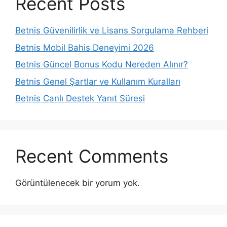
Recent Posts
Betnis Güvenilirlik ve Lisans Sorgulama Rehberi
Betnis Mobil Bahis Deneyimi 2026
Betnis Güncel Bonus Kodu Nereden Alınır?
Betnis Genel Şartlar ve Kullanım Kuralları
Betnis Canlı Destek Yanıt Süresi
Recent Comments
Görüntülenecek bir yorum yok.