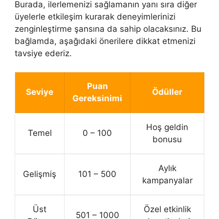
Burada, ilerlemenizi sağlamanın yanı sıra diğer
üyelerle etkileşim kurarak deneyimlerinizi
zenginleştirme şansına da sahip olacaksınız. Bu
bağlamda, aşağıdaki önerilere dikkat etmenizi
tavsiye ederiz.
Puan
Seviye
Ödüller
Gereksinimi
Hoş geldin
Temel
0 – 100
bonusu
Aylık
Gelişmiş
101 – 500
kampanyalar
Üst
Özel etkinlik
501 – 1000