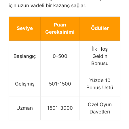
için uzun vadeli bir kazanç sağlar.
Puan
Seviye
Ödüller
Gereksinimi
İlk Hoş
Başlangıç
0-500
Geldin
Bonusu
Yüzde 10
Gelişmiş
501-1500
Bonus Üstü
Özel Oyun
Uzman
1501-3000
Davetleri