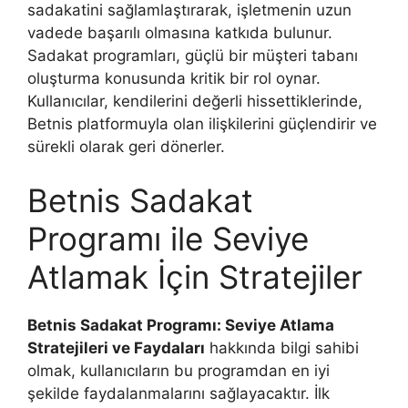
sadakatini sağlamlaştırarak, işletmenin uzun
vadede başarılı olmasına katkıda bulunur.
Sadakat programları, güçlü bir müşteri tabanı
oluşturma konusunda kritik bir rol oynar.
Kullanıcılar, kendilerini değerli hissettiklerinde,
Betnis platformuyla olan ilişkilerini güçlendirir ve
sürekli olarak geri dönerler.
Betnis Sadakat
Programı ile Seviye
Atlamak İçin Stratejiler
Betnis Sadakat Programı: Seviye Atlama
Stratejileri ve Faydaları
hakkında bilgi sahibi
olmak, kullanıcıların bu programdan en iyi
şekilde faydalanmalarını sağlayacaktır. İlk