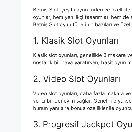
Betnis Slot, çeşitli oyun türleri ve özellikler
oyunlar, hem yenilikçi tasarımları hem de s
Betnis Slot oyun türlerinin bazıları ve özelli
1. Klasik Slot Oyunları
Klasik slot oyunları, genellikle 3 makara v
nostaljik bir hava yaratırken, basit oyun me
2. Video Slot Oyunları
Video slot oyunları, daha fazla makara 
verici bir deneyim sağlar. Genellikle yüksek
bunun yanı sıra bonus özellikler ile oyuncu
3. Progresif Jackpot Oyu