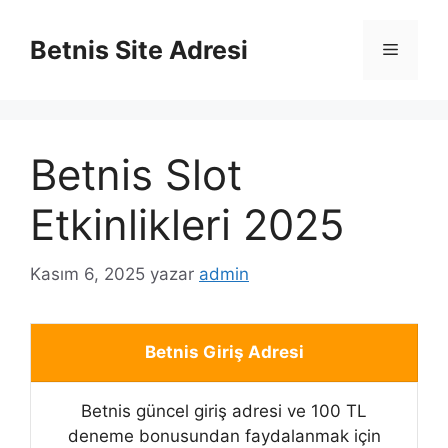
İçeriğe
atla
Betnis Site Adresi
Menü
Betnis Slot
Etkinlikleri 2025
Kasım 6, 2025
yazar
admin
Betnis Giriş Adresi
Betnis güncel giriş adresi ve 100 TL
deneme bonusundan faydalanmak için