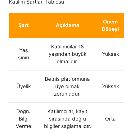
Katılım Şartları Tablosu
Önem
Şart
Açıklama
Düzeyi
Katılımcılar 18
Yaş
yaşından büyük
Yüksek
sınırı
olmalıdır.
Betnis platformuna
Üyelik
üye olmak
Yüksek
zorunludur.
Doğru
Katılımcılar, kayıt
Bilgi
sırasında doğru
Orta
Verme
bilgiler sağlamalıdır.