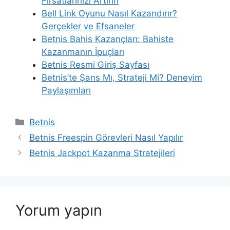
Fırsatlarınızı Artırın
Bell Link Oyunu Nasıl Kazandırır?
Gerçekler ve Efsaneler
Betnis Bahis Kazançları: Bahiste
Kazanmanın İpuçları
Betnis Resmi Giriş Sayfası
Betnis’te Şans Mı, Strateji Mi? Deneyim
Paylaşımları
Kategoriler
Betnis
Betnis Freespin Görevleri Nasıl Yapılır
Betnis Jackpot Kazanma Stratejileri
Yorum yapın