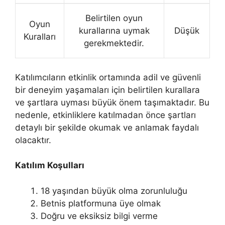
Belirtilen oyun
Oyun
kurallarına uymak
Düşük
Kuralları
gerekmektedir.
Katılımcıların etkinlik ortamında adil ve güvenli
bir deneyim yaşamaları için belirtilen kurallara
ve şartlara uyması büyük önem taşımaktadır. Bu
nedenle, etkinliklere katılmadan önce şartları
detaylı bir şekilde okumak ve anlamak faydalı
olacaktır.
Katılım Koşulları
18 yaşından büyük olma zorunluluğu
Betnis platformuna üye olmak
Doğru ve eksiksiz bilgi verme