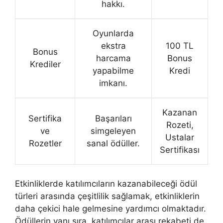
hakkı.
Oyunlarda
ekstra
100 TL
Bonus
harcama
Bonus
Krediler
yapabilme
Kredi
imkanı.
Kazanan
Sertifika
Başarıları
Rozeti,
ve
simgeleyen
Ustalar
Rozetler
sanal ödüller.
Sertifikası
Etkinliklerde katılımcıların kazanabileceği ödül
türleri arasında çeşitlilik sağlamak, etkinliklerin
daha çekici hale gelmesine yardımcı olmaktadır.
Ödüllerin yanı sıra, katılımcılar arası rekabeti de