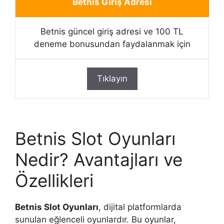
Betnis Giriş Adresi
Betnis güncel giriş adresi ve 100 TL
deneme bonusundan faydalanmak için
Tıklayın
Betnis Slot Oyunları
Nedir? Avantajları ve
Özellikleri
Betnis Slot Oyunları
, dijital platformlarda
sunulan eğlenceli oyunlardır. Bu oyunlar,