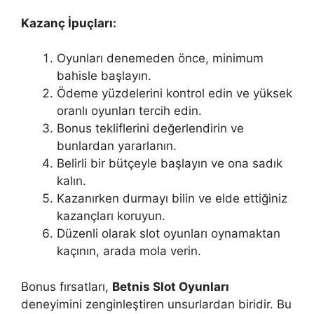
Kazanç İpuçları:
Oyunları denemeden önce, minimum
bahisle başlayın.
Ödeme yüzdelerini kontrol edin ve yüksek
oranlı oyunları tercih edin.
Bonus tekliflerini değerlendirin ve
bunlardan yararlanın.
Belirli bir bütçeyle başlayın ve ona sadık
kalın.
Kazanırken durmayı bilin ve elde ettiğiniz
kazançları koruyun.
Düzenli olarak slot oyunları oynamaktan
kaçının, arada mola verin.
Bonus fırsatları,
Betnis Slot Oyunları
deneyimini zenginleştiren unsurlardan biridir. Bu