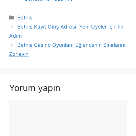
Kategoriler
Betnis
Betnis Kayıt Giriş Adresi: Yeni Üyeler İçin İlk
Adım
Betnis Casino Oyunları: Eğlencenin Sınırlarını
Zorlayın
Yorum yapın
Yorum