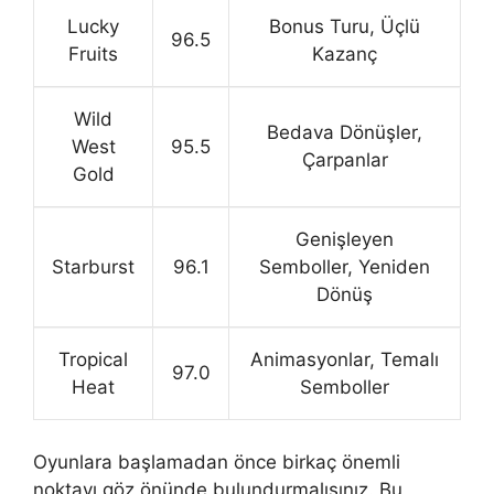
Lucky
Bonus Turu, Üçlü
96.5
Fruits
Kazanç
Wild
Bedava Dönüşler,
West
95.5
Çarpanlar
Gold
Genişleyen
Starburst
96.1
Semboller, Yeniden
Dönüş
Tropical
Animasyonlar, Temalı
97.0
Heat
Semboller
Oyunlara başlamadan önce birkaç önemli
noktayı göz önünde bulundurmalısınız. Bu,