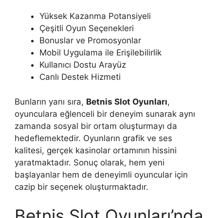
Yüksek Kazanma Potansiyeli
Çeşitli Oyun Seçenekleri
Bonuslar ve Promosyonlar
Mobil Uygulama ile Erişilebilirlik
Kullanıcı Dostu Arayüz
Canlı Destek Hizmeti
Bunların yanı sıra,
Betnis Slot Oyunları
,
oyunculara eğlenceli bir deneyim sunarak aynı
zamanda sosyal bir ortam oluşturmayı da
hedeflemektedir. Oyunların grafik ve ses
kalitesi, gerçek kasinolar ortamının hissini
yaratmaktadır. Sonuç olarak, hem yeni
başlayanlar hem de deneyimli oyuncular için
cazip bir seçenek oluşturmaktadır.
Betnis Slot Oyunları’nda