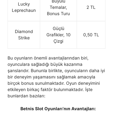
Büyülü
Lucky
Temalar,
2 TL
Leprechaun
Bonus Turu
Güçlü
Diamond
Grafikler, 10
0,50 TL
Strike
Çizgi
Bu oyunların önemli avantajlarından biri,
oyunculara sağladığı büyük kazanma
şanslarıdır. Bununla birlikte, oyuncuların daha iyi
bir deneyim yaşamasını sağlamak amacıyla
birçok bonus sunulmaktadır. Oyun deneyimini
etkileyen birkaç faktör bulunmaktadır. İşte
bunlardan bazıları:
Betnis Slot Oyunları’nın Avantajları: