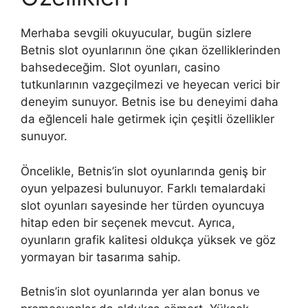
Merhaba sevgili okuyucular, bugün sizlere
Betnis slot oyunlarının öne çıkan özelliklerinden
bahsedeceğim. Slot oyunları, casino
tutkunlarının vazgeçilmezi ve heyecan verici bir
deneyim sunuyor. Betnis ise bu deneyimi daha
da eğlenceli hale getirmek için çeşitli özellikler
sunuyor.
Öncelikle, Betnis’in slot oyunlarında geniş bir
oyun yelpazesi bulunuyor. Farklı temalardaki
slot oyunları sayesinde her türden oyuncuya
hitap eden bir seçenek mevcut. Ayrıca,
oyunların grafik kalitesi oldukça yüksek ve göz
yormayan bir tasarıma sahip.
Betnis’in slot oyunlarında yer alan bonus ve