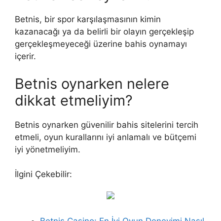
Betnis, bir spor karşılaşmasının kimin
kazanacağı ya da belirli bir olayın gerçekleşip
gerçekleşmeyeceği üzerine bahis oynamayı
içerir.
Betnis oynarken nelere
dikkat etmeliyim?
Betnis oynarken güvenilir bahis sitelerini tercih
etmeli, oyun kurallarını iyi anlamalı ve bütçemi
iyi yönetmeliyim.
İlgini Çekebilir:
Betnis Casino: En İyi Oyun Deneyimi Nasıl