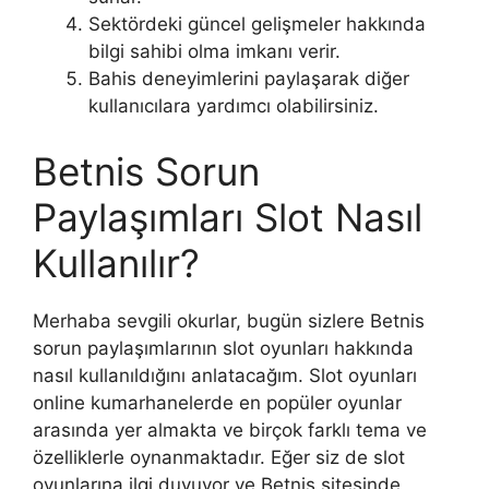
Sektördeki güncel gelişmeler hakkında
bilgi sahibi olma imkanı verir.
Bahis deneyimlerini paylaşarak diğer
kullanıcılara yardımcı olabilirsiniz.
Betnis Sorun
Paylaşımları Slot Nasıl
Kullanılır?
Merhaba sevgili okurlar, bugün sizlere Betnis
sorun paylaşımlarının slot oyunları hakkında
nasıl kullanıldığını anlatacağım. Slot oyunları
online kumarhanelerde en popüler oyunlar
arasında yer almakta ve birçok farklı tema ve
özelliklerle oynanmaktadır. Eğer siz de slot
oyunlarına ilgi duyuyor ve Betnis sitesinde