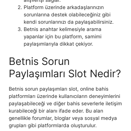
Platform üzerinde arkadaşlarınızın
sorunlarına destek olabileceğiniz gibi
kendi sorunlarınızı da paylaşabilirsiniz.
Betnis anahtar kelimesiyle arama
yapanlar için bu platform, samimi
paylaşımlarıyla dikkat çekiyor.
Betnis Sorun
Paylaşımları Slot Nedir?
Betnis sorun paylaşımları slot, online bahis
platformları üzerinde kullanıcıların deneyimlerini
paylaşabileceği ve diğer bahis severlerle iletişim
kurabileceği bir alanı ifade eder. Bu alan
genellikle forumlar, bloglar veya sosyal medya
grupları gibi platformlarda oluşturulur.