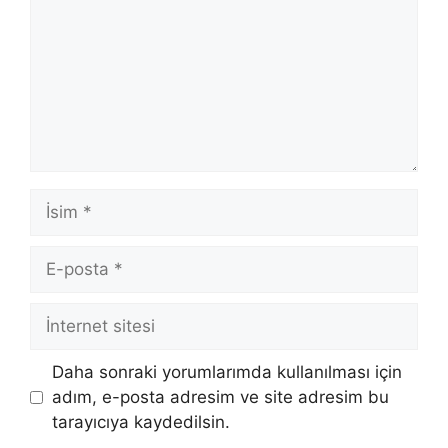
İsim
E-
posta
İnternet
sitesi
Daha sonraki yorumlarımda kullanılması için
adım, e-posta adresim ve site adresim bu
tarayıcıya kaydedilsin.