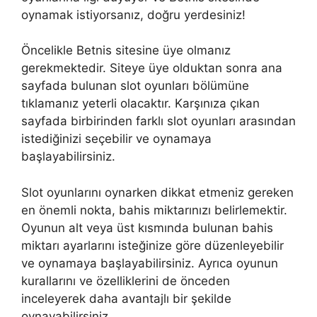
oynamak istiyorsanız, doğru yerdesiniz!
Öncelikle Betnis sitesine üye olmanız
gerekmektedir. Siteye üye olduktan sonra ana
sayfada bulunan slot oyunları bölümüne
tıklamanız yeterli olacaktır. Karşınıza çıkan
sayfada birbirinden farklı slot oyunları arasından
istediğinizi seçebilir ve oynamaya
başlayabilirsiniz.
Slot oyunlarını oynarken dikkat etmeniz gereken
en önemli nokta, bahis miktarınızı belirlemektir.
Oyunun alt veya üst kısmında bulunan bahis
miktarı ayarlarını isteğinize göre düzenleyebilir
ve oynamaya başlayabilirsiniz. Ayrıca oyunun
kurallarını ve özelliklerini de önceden
inceleyerek daha avantajlı bir şekilde
oynayabilirsiniz.