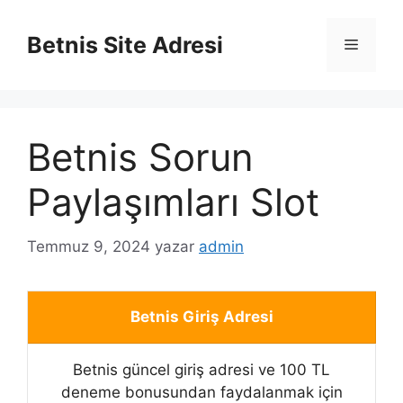
İçeriğe
atla
Betnis Site Adresi
Menü
Betnis Sorun
Paylaşımları Slot
Temmuz 9, 2024
yazar
admin
Betnis Giriş Adresi
Betnis güncel giriş adresi ve 100 TL
deneme bonusundan faydalanmak için