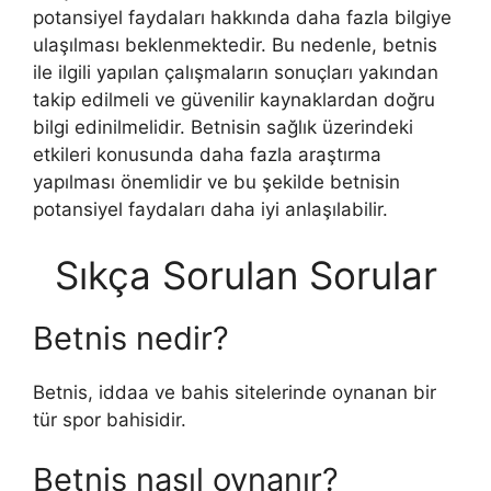
potansiyel faydaları hakkında daha fazla bilgiye
ulaşılması beklenmektedir. Bu nedenle, betnis
ile ilgili yapılan çalışmaların sonuçları yakından
takip edilmeli ve güvenilir kaynaklardan doğru
bilgi edinilmelidir. Betnisin sağlık üzerindeki
etkileri konusunda daha fazla araştırma
yapılması önemlidir ve bu şekilde betnisin
potansiyel faydaları daha iyi anlaşılabilir.
Sıkça Sorulan Sorular
Betnis nedir?
Betnis, iddaa ve bahis sitelerinde oynanan bir
tür spor bahisidir.
Betnis nasıl oynanır?