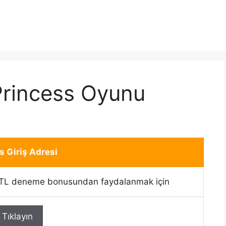
 Princess Oyunu
s Giriş Adresi
00 TL deneme bonusundan faydalanmak için
Tıklayın