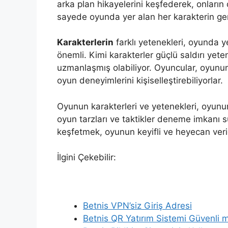
arka plan hikayelerini keşfederek, onları
sayede oyunda yer alan her karakterin gerç
Karakterlerin
farklı yetenekleri, oyunda ye
önemli. Kimi karakterler güçlü saldırı ye
uzmanlaşmış olabiliyor. Oyuncular, oyunu
oyun deneyimlerini kişiselleştirebiliyorlar.
Oyunun karakterleri ve yetenekleri, oyunun s
oyun tarzları ve taktikler deneme imkanı s
keşfetmek, oyunun keyifli ve heyecan veric
İlgini Çekebilir:
Betnis VPN’siz Giriş Adresi
Betnis QR Yatırım Sistemi Güvenli m