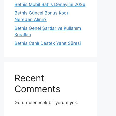
Betnis Mobil Bahis Deneyimi 2026
Betnis Güncel Bonus Kodu
Nereden Alınır?
Betnis Genel Şartlar ve Kullanım
Kuralları
Betnis Canlı Destek Yanıt Süresi
Recent
Comments
Görüntülenecek bir yorum yok.