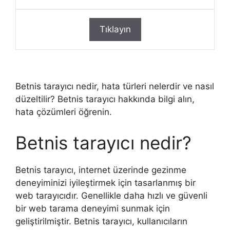
Tıklayın
Betnis tarayıcı nedir, hata türleri nelerdir ve nasıl
düzeltilir? Betnis tarayıcı hakkında bilgi alın,
hata çözümleri öğrenin.
Betnis tarayıcı nedir?
Betnis tarayıcı, internet üzerinde gezinme
deneyiminizi iyileştirmek için tasarlanmış bir
web tarayıcıdır. Genellikle daha hızlı ve güvenli
bir web tarama deneyimi sunmak için
geliştirilmiştir. Betnis tarayıcı, kullanıcıların