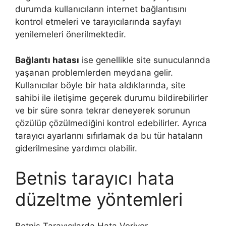
durumda kullanıcıların internet bağlantısını
kontrol etmeleri ve tarayıcılarında sayfayı
yenilemeleri önerilmektedir.
Bağlantı hatası
ise genellikle site sunucularında
yaşanan problemlerden meydana gelir.
Kullanıcılar böyle bir hata aldıklarında, site
sahibi ile iletişime geçerek durumu bildirebilirler
ve bir süre sonra tekrar deneyerek sorunun
çözülüp çözülmediğini kontrol edebilirler. Ayrıca
tarayıcı ayarlarını sıfırlamak da bu tür hataların
giderilmesine yardımcı olabilir.
Betnis tarayıcı hata
düzeltme yöntemleri