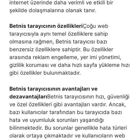
internet üzerinde daha verimli ve etkili bir
şekilde dolaşmalarına olanak tanır.
Betnis tarayıcının özellikleri
Çoğu web
tarayıcısıyla aynı temel özelliklere sahip
olmasına rağmen, Betnis tarayıcısı bazı
benzersiz özelliklere sahiptir. Bu özellikler
arasında reklam engelleme, yer imi yönetimi,
gizlilik koruması ve daha hızlı sayfa yükleme hızı
gibi özellikler bulunmaktadır.
Betnis tarayıcısının avantajları ve
dezavantajları
Betnis tarayıcısının hızı, güvenliği
ve özel özellikleri gibi avantajları vardır. Ancak,
bazı kullanıcılar tarafından bu tarayıcıda bazı
hata ve uyumluluk sorunları yaşandığı
bilinmektedir. Bu sorunlar genellikle hata türleri
olarak ortaya çıkmaktadır ve kullanıcıların web