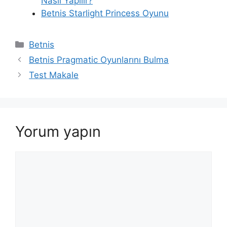
Nasıl Yapılır?
Betnis Starlight Princess Oyunu
Kategoriler
Betnis
Betnis Pragmatic Oyunlarını Bulma
Test Makale
Yorum yapın
Yorum