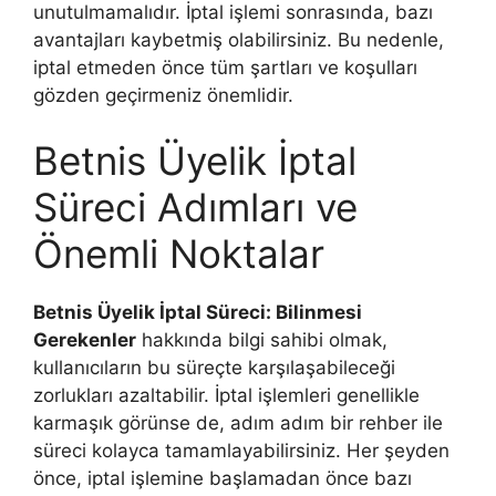
unutulmamalıdır. İptal işlemi sonrasında, bazı
avantajları kaybetmiş olabilirsiniz. Bu nedenle,
iptal etmeden önce tüm şartları ve koşulları
gözden geçirmeniz önemlidir.
Betnis Üyelik İptal
Süreci Adımları ve
Önemli Noktalar
Betnis Üyelik İptal Süreci: Bilinmesi
Gerekenler
hakkında bilgi sahibi olmak,
kullanıcıların bu süreçte karşılaşabileceği
zorlukları azaltabilir. İptal işlemleri genellikle
karmaşık görünse de, adım adım bir rehber ile
süreci kolayca tamamlayabilirsiniz. Her şeyden
önce, iptal işlemine başlamadan önce bazı