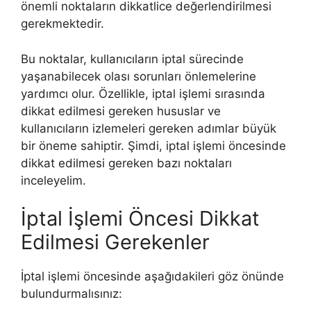
önemli noktaların dikkatlice değerlendirilmesi
gerekmektedir.
Bu noktalar, kullanıcıların iptal sürecinde
yaşanabilecek olası sorunları önlemelerine
yardımcı olur. Özellikle, iptal işlemi sırasında
dikkat edilmesi gereken hususlar ve
kullanıcıların izlemeleri gereken adımlar büyük
bir öneme sahiptir. Şimdi, iptal işlemi öncesinde
dikkat edilmesi gereken bazı noktaları
inceleyelim.
İptal İşlemi Öncesi Dikkat
Edilmesi Gerekenler
İptal işlemi öncesinde aşağıdakileri göz önünde
bulundurmalısınız: