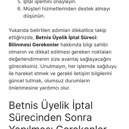
İptal işlemini onaylayın.
Müşteri hizmetlerinden destek almayı
düşünün.
Yukarıda belirtilen adımları dikkatlice takip
ettiğinizde,
Betnis Üyelik İptal Süreci:
Bilinmesi Gerekenler
hakkında bilgi sahibi
olmanın ve dikkat edilmesi gereken noktaları
değerlendirmenin size avantaj sağlayacağını
göreceksiniz. Unutmayın, her işlemde sağduyu
ile hareket etmek ve gerekli iletişim bilgilerini
güncel tutmak, olumsuz durumların
önlenmesine yardımcı olur.
Betnis Üyelik İptal
Sürecinden Sonra