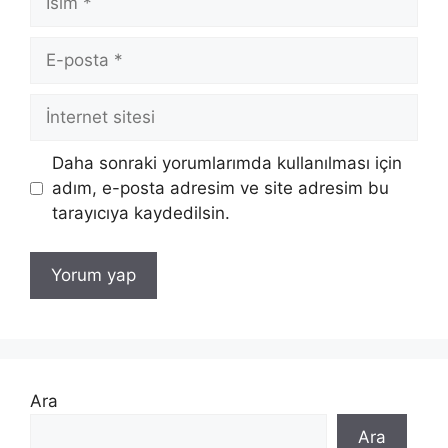
E-
posta
İnternet
sitesi
Daha sonraki yorumlarımda kullanılması için
adım, e-posta adresim ve site adresim bu
tarayıcıya kaydedilsin.
Ara
Ara