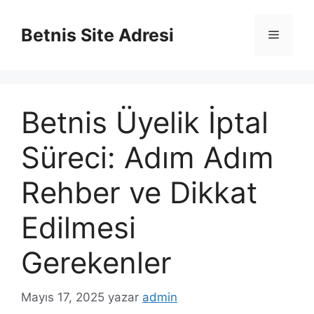
İçeriğe
atla
Betnis Site Adresi
Menü
Betnis Üyelik İptal
Süreci: Adım Adım
Rehber ve Dikkat
Edilmesi
Gerekenler
Mayıs 17, 2025
yazar
admin