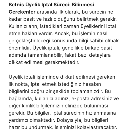
Betnis Üyelik İptal Süreci: Bilinmesi
Gerekenler
arasında ilk olarak, bu sürecin ne
kadar basit ve hızlı olduğunu belirtmek gerekir.
Kullanıcıların, istedikleri zaman üyeliklerini iptal
etme hakları vardır. Ancak, bu işlemin nasıl
gerçekleştirileceği konusunda bilgi sahibi olmak
önemlidir. Üyelik iptali, genellikle birkaç basit
adımda tamamlanabilir, fakat bazı detaylara
dikkat edilmesi gerekmektedir.
Üyelik iptali işleminde dikkat edilmesi gereken
ilk nokta, iptal etmek istediğiniz hesabın
bilgilerini doğru bir şekilde toplamanızdır. Bu
bağlamda, kullanıcı adınız, e-posta adresiniz ve
diğer kimlik bilgilerinizin elinizde bulunması
gerekir. Bu bilgiler, iptal sürecinin hızlanmasına
yardımcı olmaktadır. Dolayısıyla, bu bilgileri
hazır bulundurmak, işleminizi kolaylaştıracaktır.