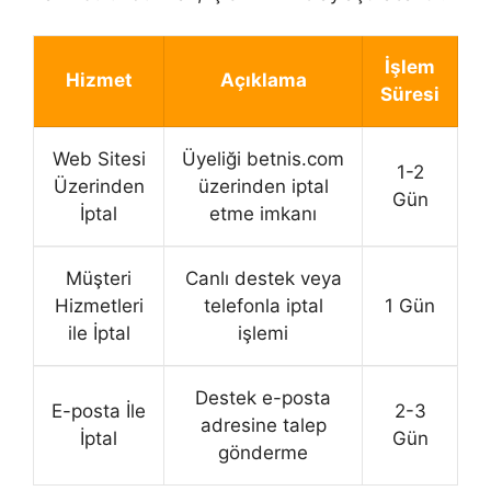
İşlem
Hizmet
Açıklama
Süresi
Web Sitesi
Üyeliği betnis.com
1-2
Üzerinden
üzerinden iptal
Gün
İptal
etme imkanı
Müşteri
Canlı destek veya
Hizmetleri
telefonla iptal
1 Gün
ile İptal
işlemi
Destek e-posta
E-posta İle
2-3
adresine talep
İptal
Gün
gönderme