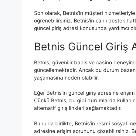
Son olarak, Betnis’in müşteri hizmetleriyle 
öğrenebilirsiniz. Betnis’in canlı destek h
güncel giriş adresi konusunda yardımcı ola
Betnis Güncel Giriş 
Betnis, güvenilir bahis ve casino deneyimi 
güncellemektedir. Ancak bu durum bazen ku
yaşamasına neden olabilir.
Eğer Betnis’in güncel giriş adresine eriş
Çünkü Betnis, bu gibi durumlarda kullanıcı
alternatif giriş linkleri sağlamaktadır.
Bununla birlikte, Betnis’in resmi sosyal m
adresine erişim sorununu çözebilirsiniz. B