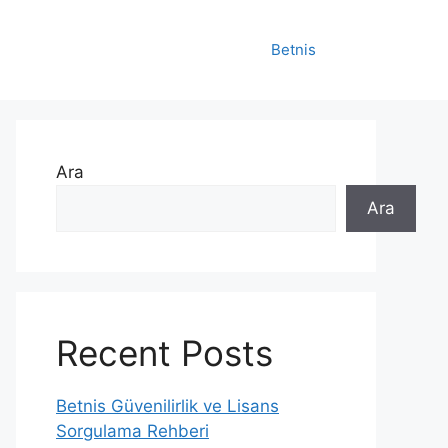
Betnis
Ara
Ara
Recent Posts
Betnis Güvenilirlik ve Lisans
Sorgulama Rehberi