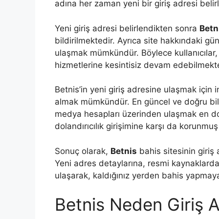
adına her zaman yeni bir giriş adresi bel
Yeni giriş adresi belirlendikten sonra
Betn
bildirilmektedir. Ayrıca site hakkındaki g
ulaşmak mümkündür. Böylece kullanıcılar,
hizmetlerine kesintisiz devam edebilmekte
Betnis’in yeni giriş adresine ulaşmak için 
almak mümkündür. En güncel ve doğru bilgi
medya hesapları üzerinden ulaşmak en doğ
dolandırıcılık girişimine karşı da korunmuş
Sonuç olarak,
Betnis
bahis sitesinin giri
Yeni adres detaylarına, resmi kaynaklarda
ulaşarak, kaldığınız yerden bahis yapmaya
Betnis Neden Giriş A