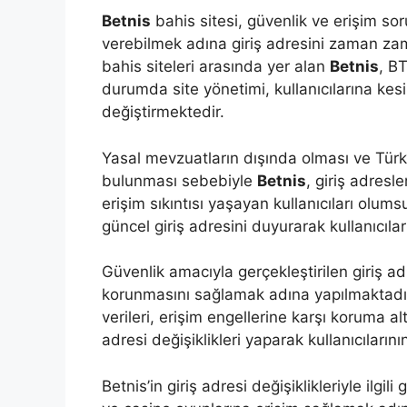
Betnis
bahis sitesi, güvenlik ve erişim sor
verebilmek adına giriş adresini zaman za
bahis siteleri arasında yer alan
Betnis
, B
durumda site yönetimi, kullanıcılarına kesi
değiştirmektedir.
Yasal mevzuatların dışında olması ve Türk
bulunması sebebiyle
Betnis
, giriş adresl
erişim sıkıntısı yaşayan kullanıcıları olum
güncel giriş adresini duyurarak kullanıcıl
Güvenlik amacıyla gerçekleştirilen giriş adres
korunmasını sağlamak adına yapılmaktadır. 
verileri, erişim engellerine karşı koruma 
adresi değişiklikleri yaparak kullanıcıları
Betnis’in giriş adresi değişiklikleriyle ilgi