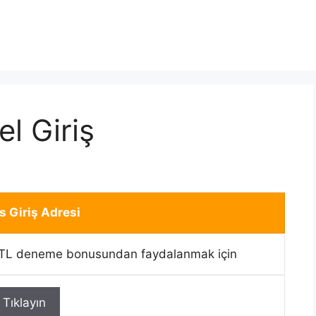
l Giriş
s Giriş Adresi
00 TL deneme bonusundan faydalanmak için
Tıklayın