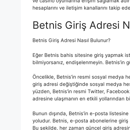
ve casino oyunlarına erişim sağlamak adın
hesaplarını ve iletişim kanallarını takip edeb
Betnis Giriş Adresi N
Betnis Giriş Adresi Nasıl Bulunur?
Eğer Betnis bahis sitesine giriş yapmak is
bilmiyorsanız, endişelenmeyin. Betnis’in g
Öncelikle, Betnis’in resmi sosyal medya hesa
giriş adresi değiştiğinde sosyal medya hesa
yüzden, Betnis’in resmi Twitter, Facebook 
adresine ulaşmanın en etkili yollarından bir
Bunun dışında, Betnis’in e-posta listesine
yoludur. Betnis, e-posta abonelerine giriş a
Bu şekilde, her zaman güncel giriş adresine