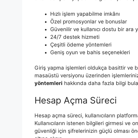
Hızlı işlem yapabilme imkânı
Özel promosyonlar ve bonuslar
Güvenilir ve kullanıcı dostu bir ara 
24/7 destek hizmeti
Çeşitli ödeme yöntemleri
Geniş oyun ve bahis seçenekleri
Giriş yapma işlemleri oldukça basittir ve 
masaüstü versiyonu üzerinden işlemlerinizi
yöntemleri
hakkında daha fazla bilgi bulab
Hesap Açma Süreci
Hesap açma süreci, kullanıcıların platforma
Kullanıcıların istenen bilgileri girmesi ve 
güvenliği için şifrelerinizin güçlü olması 