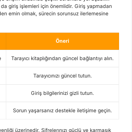
 da giriş işlemleri için önemlidir. Giriş yapmadan
inden emin olmak, sürecin sorunsuz ilerlemesine
Öneri
e
Tarayıcı kitaplığından güncel bağlantıyı alın.
Tarayıcınızı güncel tutun.
Giriş bilgilerinizi gizli tutun.
Sorun yaşarsanız destekle iletişime geçin.
venliği üzerinedir. Şifrelerınızı güçlü ve karmaşık