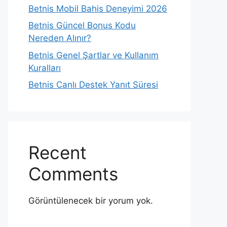
Betnis Mobil Bahis Deneyimi 2026
Betnis Güncel Bonus Kodu
Nereden Alınır?
Betnis Genel Şartlar ve Kullanım
Kuralları
Betnis Canlı Destek Yanıt Süresi
Recent
Comments
Görüntülenecek bir yorum yok.