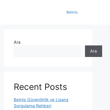
Betnis
Ara
Ara
Recent Posts
Betnis Güvenilirlik ve Lisans
Sorgulama Rehberi