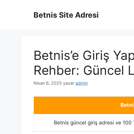
İçeriğe
atla
Betnis Site Adresi
Betnis’e Giriş Y
Rehber: Güncel L
Nisan 6, 2025
yazar
admin
Betni
Betnis güncel giriş adresi ve 1