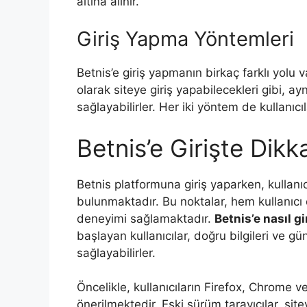
altına alınır.
Giriş Yapma Yöntemleri
Betnis’e giriş yapmanın birkaç farklı yolu va
olarak siteye giriş yapabilecekleri gibi,
sağlayabilirler. Her iki yöntem de kullanıcı
Betnis’e Girişte Dik
Betnis platformuna giriş yaparken, kullanı
bulunmaktadır. Bu noktalar, hem kullanıcı 
deneyimi sağlamaktadır.
Betnis’e nasıl g
başlayan kullanıcılar, doğru bilgileri ve g
sağlayabilirler.
Öncelikle, kullanıcıların Firefox, Chrome ve
önerilmektedir. Eski sürüm tarayıcılar, sitey