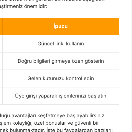
eştirmeniz önemlidir:
İpucu
Güncel linki kullanın
Doğru bilgileri girmeye özen gösterin
Gelen kutunuzu kontrol edin
Üye girişi yaparak işlemlerinizi başlatın
uğu avantajları keşfetmeye başlayabilirsiniz.
şlem kolaylığı, özel bonuslar ve güvenli bir
ek bulunmaktadır. İşte bu faydalardan bazıları: