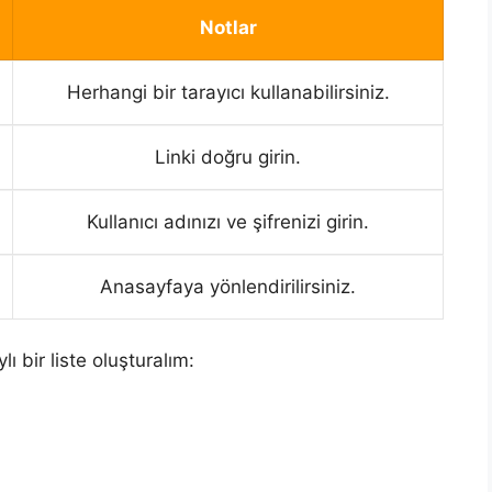
Notlar
Herhangi bir tarayıcı kullanabilirsiniz.
Linki doğru girin.
Kullanıcı adınızı ve şifrenizi girin.
Anasayfaya yönlendirilirsiniz.
ı bir liste oluşturalım: