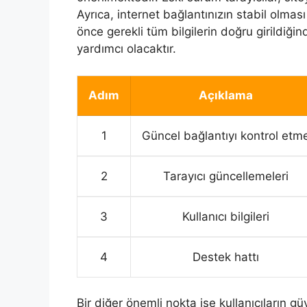
Ayrıca, internet bağlantınızın stabil olması
önce gerekli tüm bilgilerin doğru girildiğ
yardımcı olacaktır.
Adım
Açıklama
1
Güncel bağlantıyı kontrol etm
2
Tarayıcı güncellemeleri
3
Kullanıcı bilgileri
4
Destek hattı
Bir diğer önemli nokta ise kullanıcıların gü