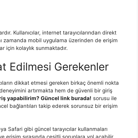
rdır. Kullanıcılar, internet tarayıcılarından direkt
 aynı zamanda mobil uygulama üzerinden de erişim
lar için kolaylık sunmaktadır.
kat Edilmesi Gerekenler
cıların dikkat etmesi gereken birkaç önemli nokta
deneyimini artırmakta hem de güvenli bir giriş
iriş yapabilirim? Güncel link burada!
sorusu ile
üncel bağlantıları takip ederek sorunsuz bir erişim
ya Safari gibi güncel tarayıcılar kullanmaları
e erişim sırasında çeşitli sorunlara yol açabilir.