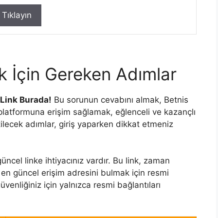
Tıklayın
k İçin Gereken Adımlar
 Link Burada!
Bu sorunun cevabını almak, Betnis
s platformuna erişim sağlamak, eğlenceli ve kazançlı
tilecek adımlar, giriş yaparken dikkat etmeniz
güncel linke ihtiyacınız vardır. Bu link, zaman
 en güncel erişim adresini bulmak için resmi
üvenliğiniz için yalnızca resmi bağlantıları