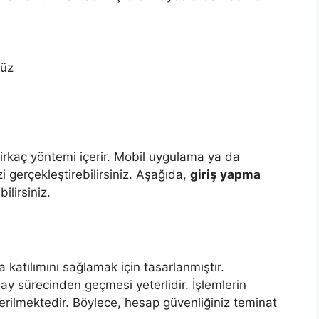
yüz
birkaç yöntemi içerir. Mobil uygulama ya da
 gerçekleştirebilirsiniz. Aşağıda,
giriş yapma
ilirsiniz.
 katılımını sağlamak için tasarlanmıştır.
onay sürecinden geçmesi yeterlidir. İşlemlerin
önerilmektedir. Böylece, hesap güvenliğiniz teminat