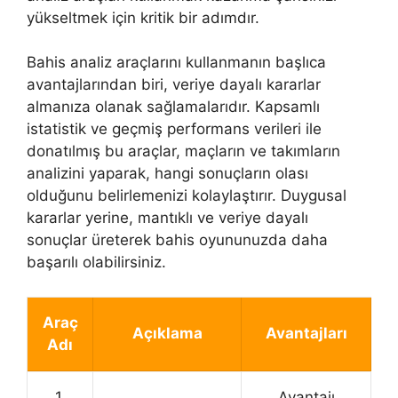
yükseltmek için kritik bir adımdır.
Bahis analiz araçlarını kullanmanın başlıca
avantajlarından biri, veriye dayalı kararlar
almanıza olanak sağlamalarıdır. Kapsamlı
istatistik ve geçmiş performans verileri ile
donatılmış bu araçlar, maçların ve takımların
analizini yaparak, hangi sonuçların olası
olduğunu belirlemenizi kolaylaştırır. Duygusal
kararlar yerine, mantıklı ve veriye dayalı
sonuçlar üreterek bahis oyununuzda daha
başarılı olabilirsiniz.
Araç
Açıklama
Avantajları
Adı
1.
Avantajı