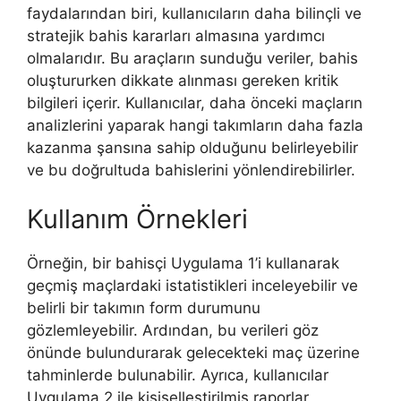
faydalarından biri, kullanıcıların daha bilinçli ve
stratejik bahis kararları almasına yardımcı
olmalarıdır. Bu araçların sunduğu veriler, bahis
oluştururken dikkate alınması gereken kritik
bilgileri içerir. Kullanıcılar, daha önceki maçların
analizlerini yaparak hangi takımların daha fazla
kazanma şansına sahip olduğunu belirleyebilir
ve bu doğrultuda bahislerini yönlendirebilirler.
Kullanım Örnekleri
Örneğin, bir bahisçi Uygulama 1’i kullanarak
geçmiş maçlardaki istatistikleri inceleyebilir ve
belirli bir takımın form durumunu
gözlemleyebilir. Ardından, bu verileri göz
önünde bulundurarak gelecekteki maç üzerine
tahminlerde bulunabilir. Ayrıca, kullanıcılar
Uygulama 2 ile kişiselleştirilmiş raporlar