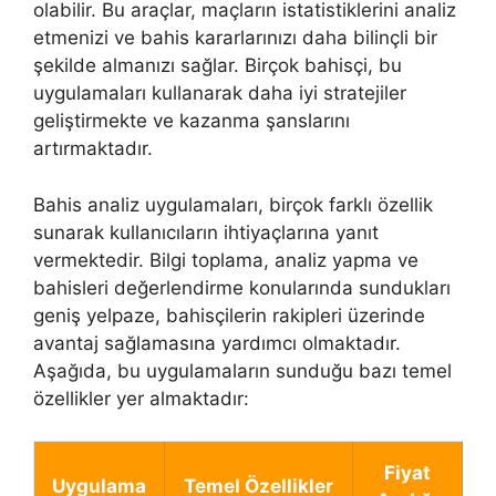
olabilir. Bu araçlar, maçların istatistiklerini analiz
etmenizi ve bahis kararlarınızı daha bilinçli bir
şekilde almanızı sağlar. Birçok bahisçi, bu
uygulamaları kullanarak daha iyi stratejiler
geliştirmekte ve kazanma şanslarını
artırmaktadır.
Bahis analiz uygulamaları, birçok farklı özellik
sunarak kullanıcıların ihtiyaçlarına yanıt
vermektedir. Bilgi toplama, analiz yapma ve
bahisleri değerlendirme konularında sundukları
geniş yelpaze, bahisçilerin rakipleri üzerinde
avantaj sağlamasına yardımcı olmaktadır.
Aşağıda, bu uygulamaların sunduğu bazı temel
özellikler yer almaktadır:
Fiyat
Uygulama
Temel Özellikler