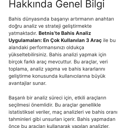
Hakkında Genel Bilgi
Bahis dünyasında başarıyı artırmanın anahtarı
doğru analiz ve strateji geliştirmekte
yatmaktadır.
Betnis’te Bahis Analiz
Uygulamaları: En Çok Kullanılan 3 Araç
ile bu
alandaki performansınızı oldukça
yükseltebilirsiniz. Bahis analizi yapmak için
birçok farklı araç mevcuttur. Bu araçlar, veri
toplama, analiz yapma ve bahis kararlarını
geliştirme konusunda kullanıcılarına büyük
avantajlar sunar.
Başarılı bir analiz süreci için, etkili araçların
seçilmesi önemlidir. Bu araçlar genellikle
istatistiksel veriler, maç analizleri ve bahis oranı
tahminleri gibi unsurları içerir. Bahis yapmadan
önce bu araçları kullanarak yapılan analizler,