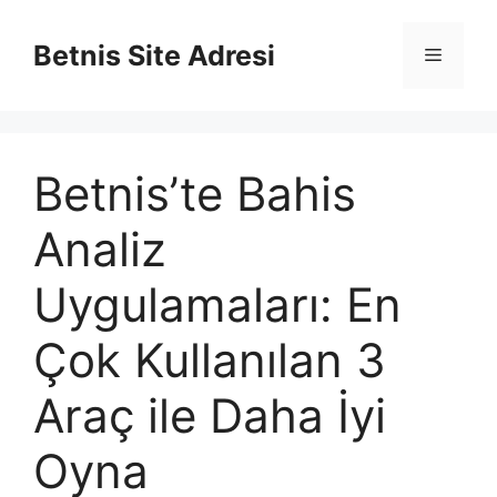
İçeriğe
atla
Betnis Site Adresi
Menü
Betnis’te Bahis
Analiz
Uygulamaları: En
Çok Kullanılan 3
Araç ile Daha İyi
Oyna