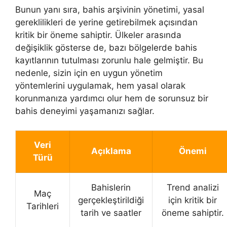
Bunun yanı sıra, bahis arşivinin yönetimi, yasal
gereklilikleri de yerine getirebilmek açısından
kritik bir öneme sahiptir. Ülkeler arasında
değişiklik gösterse de, bazı bölgelerde bahis
kayıtlarının tutulması zorunlu hale gelmiştir. Bu
nedenle, sizin için en uygun yönetim
yöntemlerini uygulamak, hem yasal olarak
korunmanıza yardımcı olur hem de sorunsuz bir
bahis deneyimi yaşamanızı sağlar.
Veri
Açıklama
Önemi
Türü
Bahislerin
Trend analizi
Maç
gerçekleştirildiği
için kritik bir
Tarihleri
tarih ve saatler
öneme sahiptir.