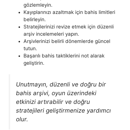
gözlemleyin.
Kayıplarınızı azaltmak için bahis limitleri
belirleyin.
Stratejilerinizi revize etmek için düzenli
arşiv incelemeleri yapın.
Arşivlerinizi belirli dönemlerde güncel
tutun.
Başarılı bahis taktiklerini not alarak
geliştirin.
Unutmayın, düzenli ve doğru bir
bahis arşivi, oyun üzerindeki
etkinizi artırabilir ve doğru
stratejileri geliştirmenize yardımcı
olur.