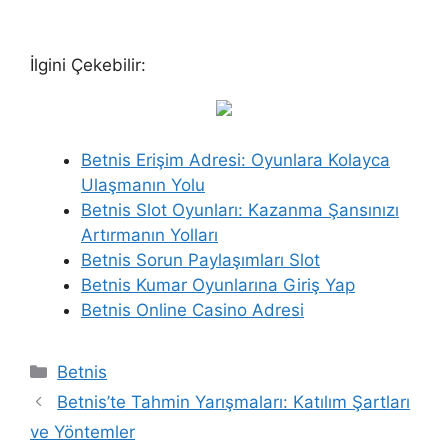
İlgini Çekebilir:
Betnis Erişim Adresi: Oyunlara Kolayca
Ulaşmanın Yolu
Betnis Slot Oyunları: Kazanma Şansınızı
Artırmanın Yolları
Betnis Sorun Paylaşımları Slot
Betnis Kumar Oyunlarına Giriş Yap
Betnis Online Casino Adresi
Kategoriler
Betnis
Betnis’te Tahmin Yarışmaları: Katılım Şartları
ve Yöntemler