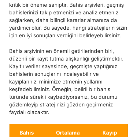
kritik bir öneme sahiptir. Bahis arşivleri, geçmiş
bahislerinizi takip etmenizi ve analiz etmenizi
sağlarken, daha bilinçli kararlar almanıza da
yardımcı olur. Bu sayede, hangi stratejilerin sizin
için en iyi sonuçları verdiğini belirleyebilirsiniz.
Bahis arşivinin en önemli getirilerinden biri,
düzenli bir kayıt tutma alışkanlığı geliştirmektir.
Kayıtlı veriler sayesinde, geçmişte yaptığınız
bahislerin sonuçlarını inceleyebilir ve
kayıplarınızı minimize etmenin yollarını
keşfedebilirsiniz. Örneğin, belirli bir bahis
türünde sürekli kaybediyorsanız, bu durumu
gözlemleyip stratejinizi gözden geçirmeniz
faydalı olacaktır.
Bahis
Ortalama
Kayıp