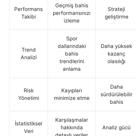
Geçmiş bahis
Performans
Strateji
performansınızı
Takibi
geliştirme
izleme
Spor
dallarındaki
Daha yüksek
Trend
bahis
kazanç
Analizi
trendlerini
olasılığı
anlama
Daha
Risk
Kayıpları
sürdürülebilir
Yönetimi
minimize etme
bahis
Karşılaşmalar
İstatistiksel
hakkında
Analiz gücü
Veri
detaylı veriler