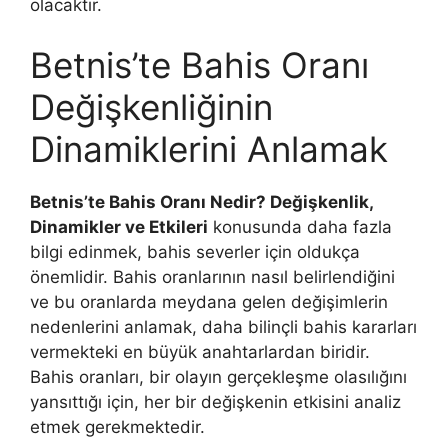
olacaktır.
Betnis’te Bahis Oranı
Değişkenliğinin
Dinamiklerini Anlamak
Betnis’te Bahis Oranı Nedir? Değişkenlik,
Dinamikler ve Etkileri
konusunda daha fazla
bilgi edinmek, bahis severler için oldukça
önemlidir. Bahis oranlarının nasıl belirlendiğini
ve bu oranlarda meydana gelen değişimlerin
nedenlerini anlamak, daha bilinçli bahis kararları
vermekteki en büyük anahtarlardan biridir.
Bahis oranları, bir olayın gerçekleşme olasılığını
yansıttığı için, her bir değişkenin etkisini analiz
etmek gerekmektedir.