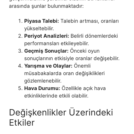
arasında şunlar bulunmaktadır:
Piyasa Talebi:
Talebin artması, oranları
yükseltebilir.
Periyot Analizleri:
Belirli dönemlerdeki
performansları etkileyebilir.
Geçmiş Sonuçlar:
Önceki oyun
sonuçlarının etkisiyle oranlar değişebilir.
Yarışma ve Olaylar:
Önemli
müsabakalarda oran değişiklikleri
gözlemlenebilir.
Hava Durumu:
Özellikle açık hava
etkinliklerinde etkili olabilir.
Değişkenlikler Üzerindeki
Etkiler