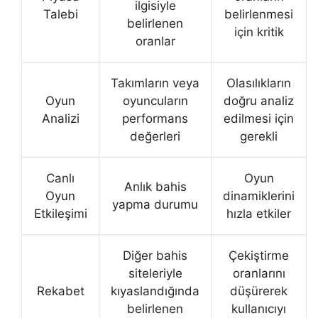
ilgisiyle
Talebi
belirlenmesi
belirlenen
için kritik
oranlar
Takımların veya
Olasılıkların
Oyun
oyuncuların
doğru analiz
Analizi
performans
edilmesi için
değerleri
gerekli
Canlı
Oyun
Anlık bahis
Oyun
dinamiklerini
yapma durumu
Etkileşimi
hızla etkiler
Diğer bahis
Çekiştirme
siteleriyle
oranlarını
Rekabet
kıyaslandığında
düşürerek
belirlenen
kullanıcıyı