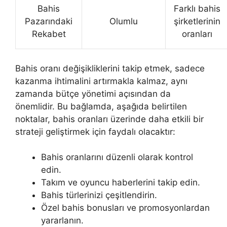
Bahis
Farklı bahis
Pazarındaki
Olumlu
şirketlerinin
Rekabet
oranları
Bahis oranı değişikliklerini takip etmek, sadece
kazanma ihtimalini artırmakla kalmaz, aynı
zamanda bütçe yönetimi açısından da
önemlidir. Bu bağlamda, aşağıda belirtilen
noktalar, bahis oranları üzerinde daha etkili bir
strateji geliştirmek için faydalı olacaktır:
Bahis oranlarını düzenli olarak kontrol
edin.
Takım ve oyuncu haberlerini takip edin.
Bahis türlerinizi çeşitlendirin.
Özel bahis bonusları ve promosyonlardan
yararlanın.