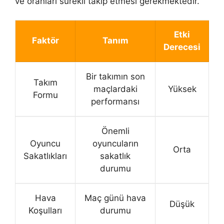
ve oranları sürekli takip etmesi gerekmektedir.
Etki
Faktör
Tanım
Derecesi
Bir takımın son
Takım
maçlardaki
Yüksek
Formu
performansı
Önemli
Oyuncu
oyuncuların
Orta
Sakatlıkları
sakatlık
durumu
Hava
Maç günü hava
Düşük
Koşulları
durumu