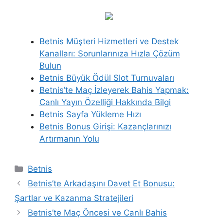
Betnis Müşteri Hizmetleri ve Destek
Kanalları: Sorunlarınıza Hızla Çözüm
Bulun
Betnis Büyük Ödül Slot Turnuvaları
Betnis’te Maç İzleyerek Bahis Yapmak:
Canlı Yayın Özelliği Hakkında Bilgi
Betnis Sayfa Yükleme Hızı
Betnis Bonus Girişi: Kazançlarınızı
Artırmanın Yolu
Kategoriler
Betnis
Betnis’te Arkadaşını Davet Et Bonusu:
Şartlar ve Kazanma Stratejileri
Betnis’te Maç Öncesi ve Canlı Bahis