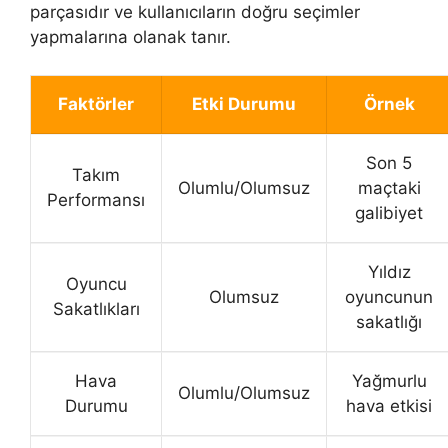
parçasıdır ve kullanıcıların doğru seçimler
yapmalarına olanak tanır.
Faktörler
Etki Durumu
Örnek
Son 5
Takım
Olumlu/Olumsuz
maçtaki
Performansı
galibiyet
Yıldız
Oyuncu
Olumsuz
oyuncunun
Sakatlıkları
sakatlığı
Hava
Yağmurlu
Olumlu/Olumsuz
Durumu
hava etkisi