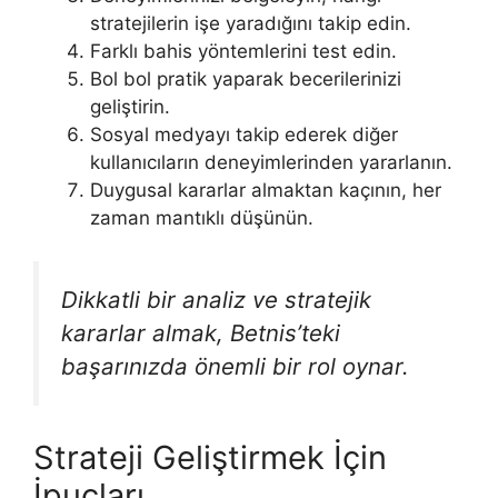
stratejilerin işe yaradığını takip edin.
Farklı bahis yöntemlerini test edin.
Bol bol pratik yaparak becerilerinizi
geliştirin.
Sosyal medyayı takip ederek diğer
kullanıcıların deneyimlerinden yararlanın.
Duygusal kararlar almaktan kaçının, her
zaman mantıklı düşünün.
Dikkatli bir analiz ve stratejik
kararlar almak, Betnis’teki
başarınızda önemli bir rol oynar.
Strateji Geliştirmek İçin
İpuçları