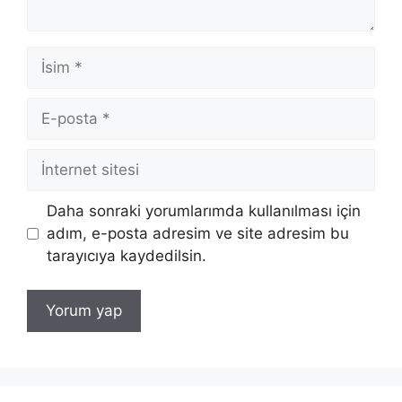
İsim
E-
posta
İnternet
sitesi
Daha sonraki yorumlarımda kullanılması için
adım, e-posta adresim ve site adresim bu
tarayıcıya kaydedilsin.