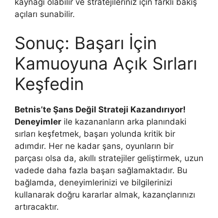
kaynağı olabilir ve stratejileriniz için farklı bakış
açıları sunabilir.
Sonuç: Başarı İçin
Kamuoyuna Açık Sırları
Keşfedin
Betnis’te Şans Değil Strateji Kazandırıyor!
Deneyimler
ile kazananların arka planındaki
sırları keşfetmek, başarı yolunda kritik bir
adımdır. Her ne kadar şans, oyunların bir
parçası olsa da, akıllı stratejiler geliştirmek, uzun
vadede daha fazla başarı sağlamaktadır. Bu
bağlamda, deneyimlerinizi ve bilgilerinizi
kullanarak doğru kararlar almak, kazançlarınızı
artıracaktır.