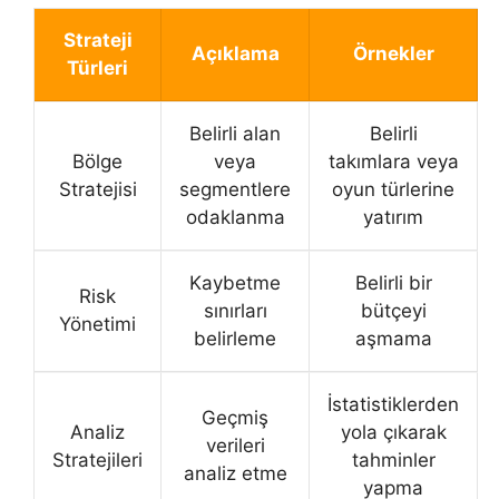
Strateji
Açıklama
Örnekler
Türleri
Belirli alan
Belirli
Bölge
veya
takımlara veya
Stratejisi
segmentlere
oyun türlerine
odaklanma
yatırım
Kaybetme
Belirli bir
Risk
sınırları
bütçeyi
Yönetimi
belirleme
aşmama
İstatistiklerden
Geçmiş
Analiz
yola çıkarak
verileri
Stratejileri
tahminler
analiz etme
yapma