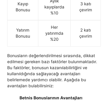
Aylık
Kayıp
3 katı
kayıplarda
Bonusu
çevrim
%10
Her
Yatırım
2 katı
yatırımda
Bonusu
çevrim
%20
Bonusların değerlendirilmesi sırasında, dikkat
edilmesi gereken bazı faktörler bulunmaktadır.
Bu faktörler, bonusun kazanılabilirliğini ve
kullanıldığında sağlayacağı avantajları
belirlemede yardımcı olabilir. Aşağıda bu
avantajları bulabilirsiniz:
Betnis Bonuslarının Avantajları