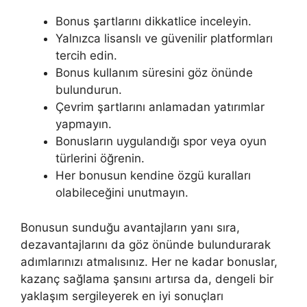
Bonus şartlarını dikkatlice inceleyin.
Yalnızca lisanslı ve güvenilir platformları
tercih edin.
Bonus kullanım süresini göz önünde
bulundurun.
Çevrim şartlarını anlamadan yatırımlar
yapmayın.
Bonusların uygulandığı spor veya oyun
türlerini öğrenin.
Her bonusun kendine özgü kuralları
olabileceğini unutmayın.
Bonusun sunduğu avantajların yanı sıra,
dezavantajlarını da göz önünde bulundurarak
adımlarınızı atmalısınız. Her ne kadar bonuslar,
kazanç sağlama şansını artırsa da, dengeli bir
yaklaşım sergileyerek en iyi sonuçları