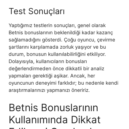
Test Sonuçları
Yaptığımız testlerin sonuçları, genel olarak
Betnis bonuslarının beklenildiği kadar kazanç
sağlamadığını gösterdi. Çoğu oyuncu, çevirme
şartlarını karşılamada zorluk yaşıyor ve bu
durum, bonusun kullanılabilirliğini etkiliyor.
Dolayısıyla, kullanıcıların bonusları
değerlendirmeden önce dikkatli bir analiz
yapmaları gerektiği aşikar. Ancak, her
oyuncunun deneyimi farklıdır; bu nedenle kendi
araştırmalarınızı yapmanızı öneririz.
Betnis Bonuslarının
Kullanımında Dikkat