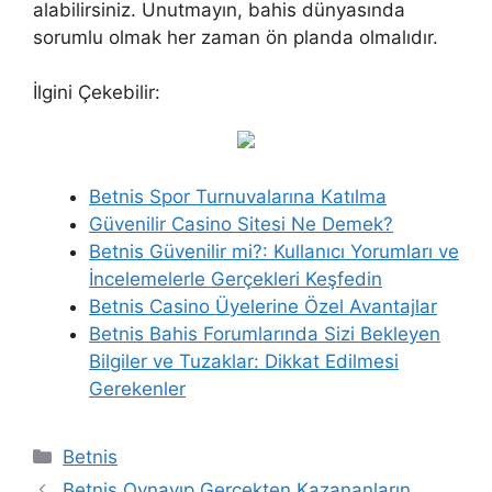
alabilirsiniz. Unutmayın, bahis dünyasında
sorumlu olmak her zaman ön planda olmalıdır.
İlgini Çekebilir:
Betnis Spor Turnuvalarına Katılma
Güvenilir Casino Sitesi Ne Demek?
Betnis Güvenilir mi?: Kullanıcı Yorumları ve
İncelemelerle Gerçekleri Keşfedin
Betnis Casino Üyelerine Özel Avantajlar
Betnis Bahis Forumlarında Sizi Bekleyen
Bilgiler ve Tuzaklar: Dikkat Edilmesi
Gerekenler
Kategoriler
Betnis
Betnis Oynayıp Gerçekten Kazananların