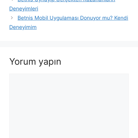
Deneyimleri
Betnis Mobil Uygulaması Donuyor mu? Kendi
Deneyimim
Yorum yapın
Yorum