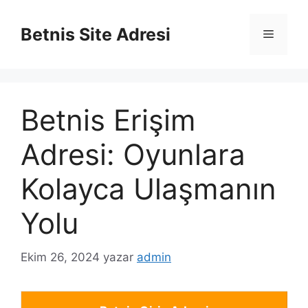
İçeriğe
atla
Betnis Site Adresi
Menü
Betnis Erişim
Adresi: Oyunlara
Kolayca Ulaşmanın
Yolu
Ekim 26, 2024
yazar
admin