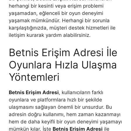
herhangi bir kesinti veya erişim problemi
yaşamadan, eğlenceli bir oyun deneyimi
yaşamak mümkündür. Herhangi bir sorunla
karşılaştığınızda, müşteri destek hizmetleri ile
iletişim kurarak yardım alabilirsiniz.
Betnis Erişim Adresi İle
Oyunlara Hızla Ulaşma
Yöntemleri
Betnis Erişim Adresi
, kullanıcıların farklı
oyunlara ve platformlara hızlı bir şekilde
ulaşmasını sağlayan önemli bir unsurdur. Bu
adresin doğru kullanımı, hem zaman kazanmayı
hem de daha keyifli bir oyun deneyimi yaşamayı
mümkün kılar. İşte
Betnis Erişim Adresi
ile