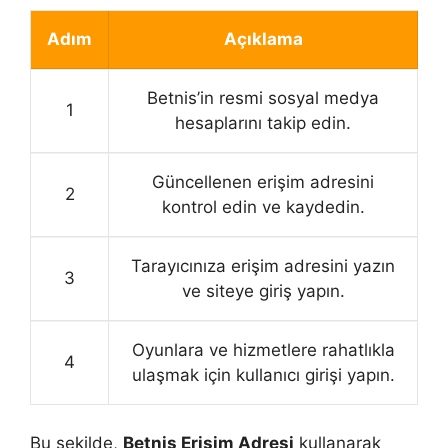
Adım
Açıklama
Betnis’in resmi sosyal medya
1
hesaplarını takip edin.
Güncellenen erişim adresini
2
kontrol edin ve kaydedin.
Tarayıcınıza erişim adresini yazın
3
ve siteye giriş yapın.
Oyunlara ve hizmetlere rahatlıkla
4
ulaşmak için kullanıcı girişi yapın.
Bu şekilde,
Betnis Erişim Adresi
kullanarak