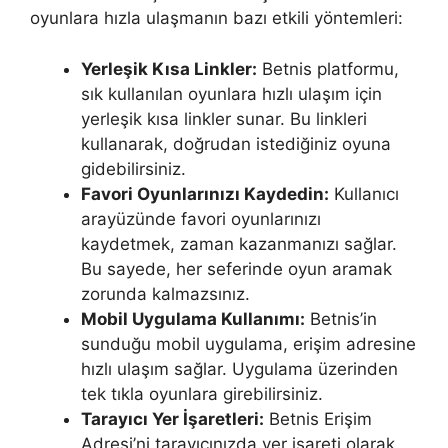
oyunlara hızla ulaşmanın bazı etkili yöntemleri:
Yerleşik Kısa Linkler:
Betnis platformu,
sık kullanılan oyunlara hızlı ulaşım için
yerleşik kısa linkler sunar. Bu linkleri
kullanarak, doğrudan istediğiniz oyuna
gidebilirsiniz.
Favori Oyunlarınızı Kaydedin:
Kullanıcı
arayüzünde favori oyunlarınızı
kaydetmek, zaman kazanmanızı sağlar.
Bu sayede, her seferinde oyun aramak
zorunda kalmazsınız.
Mobil Uygulama Kullanımı:
Betnis’in
sunduğu mobil uygulama, erişim adresine
hızlı ulaşım sağlar. Uygulama üzerinden
tek tıkla oyunlara girebilirsiniz.
Tarayıcı Yer İşaretleri:
Betnis Erişim
Adresi’ni tarayıcınızda yer işareti olarak