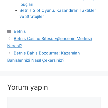
İpuçları
Betnis Slot Oyunu: Kazandıran Taktikler
ve Stratejiler
Kategoriler
Betnis
Betnis Casino Sitesi: Eğlencenin Merkezi
Neresi?
Betnis Bahis Bozdurma: Kazanılan
Bahislerinizi Nasıl Çekersiniz?
Yorum yapın
Yorum