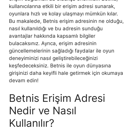
kullanıcılarına etkili bir erişim adresi sunarak,
oyunlara hızlı ve kolay ulaşmayı mümkün kılar.
Bu makalede, Betnis erişim adresinin ne olduğu,
nasıl kullanıldığı ve bu adresin sunduğu
avantajlar hakkında kapsamlı bilgiler
bulacaksınız. Ayrıca, erişim adresinin
güncellemelerinin sağladığı faydalar ile oyun
deneyiminizi nasıl geliştirebileceğinizi
keşfedeceksiniz. Betnis ile oyun dünyasına
girişinizi daha keyifli hale getirmek için okumaya
devam edin!
Betnis Erişim Adresi
Nedir ve Nasıl
Kullanılır?