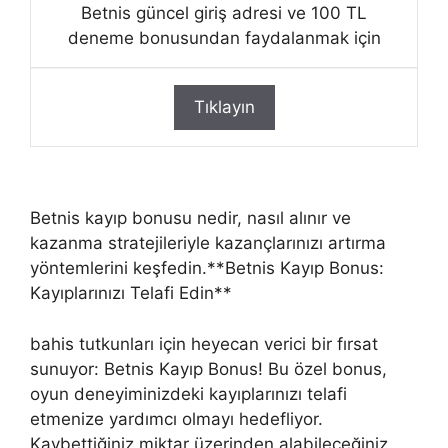
Betnis güncel giriş adresi ve 100 TL
deneme bonusundan faydalanmak için
Tıklayın
Betnis kayıp bonusu nedir, nasıl alınır ve
kazanma stratejileriyle kazançlarınızı artırma
yöntemlerini keşfedin.**Betnis Kayıp Bonus:
Kayıplarınızı Telafi Edin**
bahis tutkunları için heyecan verici bir fırsat
sunuyor: Betnis Kayıp Bonus! Bu özel bonus,
oyun deneyiminizdeki kayıplarınızı telafi
etmenize yardımcı olmayı hedefliyor.
Kaybettiğiniz miktar üzerinden alabileceğiniz