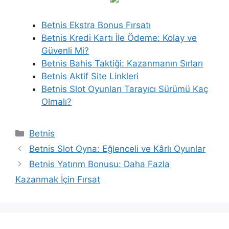
Betnis Ekstra Bonus Fırsatı
Betnis Kredi Kartı İle Ödeme: Kolay ve
Güvenli Mi?
Betnis Bahis Taktiği: Kazanmanın Sırları
Betnis Aktif Site Linkleri
Betnis Slot Oyunları Tarayıcı Sürümü Kaç
Olmalı?
Kategoriler
Betnis
Betnis Slot Oyna: Eğlenceli ve Kârlı Oyunlar
Betnis Yatırım Bonusu: Daha Fazla
Kazanmak İçin Fırsat