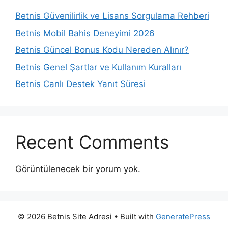
Betnis Güvenilirlik ve Lisans Sorgulama Rehberi
Betnis Mobil Bahis Deneyimi 2026
Betnis Güncel Bonus Kodu Nereden Alınır?
Betnis Genel Şartlar ve Kullanım Kuralları
Betnis Canlı Destek Yanıt Süresi
Recent Comments
Görüntülenecek bir yorum yok.
© 2026 Betnis Site Adresi
• Built with
GeneratePress