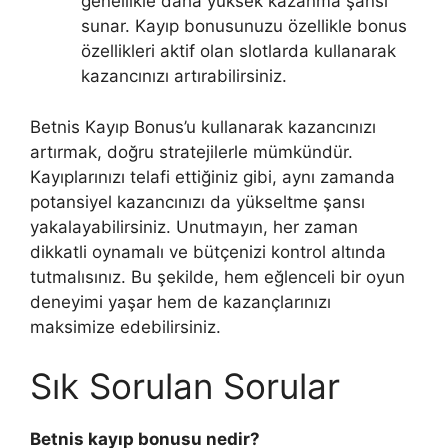
genellikle daha yüksek kazanma şansı
sunar. Kayıp bonusunuzu özellikle bonus
özellikleri aktif olan slotlarda kullanarak
kazancınızı artırabilirsiniz.
Betnis Kayıp Bonus’u kullanarak kazancınızı
artırmak, doğru stratejilerle mümkündür.
Kayıplarınızı telafi ettiğiniz gibi, aynı zamanda
potansiyel kazancınızı da yükseltme şansı
yakalayabilirsiniz. Unutmayın, her zaman
dikkatli oynamalı ve bütçenizi kontrol altında
tutmalısınız. Bu şekilde, hem eğlenceli bir oyun
deneyimi yaşar hem de kazançlarınızı
maksimize edebilirsiniz.
Sık Sorulan Sorular
Betnis kayıp bonusu nedir?