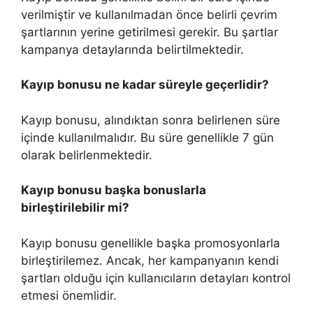
verilmiştir ve kullanılmadan önce belirli çevrim
şartlarının yerine getirilmesi gerekir. Bu şartlar
kampanya detaylarında belirtilmektedir.
Kayıp bonusu ne kadar süreyle geçerlidir?
Kayıp bonusu, alındıktan sonra belirlenen süre
içinde kullanılmalıdır. Bu süre genellikle 7 gün
olarak belirlenmektedir.
Kayıp bonusu başka bonuslarla
birleştirilebilir mi?
Kayıp bonusu genellikle başka promosyonlarla
birleştirilemez. Ancak, her kampanyanın kendi
şartları olduğu için kullanıcıların detayları kontrol
etmesi önemlidir.