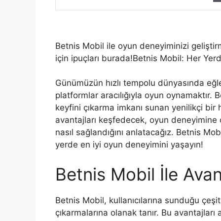
Betnis Mobil ile oyun deneyiminizi geliştirm
için ipuçları burada!Betnis Mobil: Her Yer
Günümüzün hızlı tempolu dünyasında eğlen
platformlar aracılığıyla oyun oynamaktır. B
keyfini çıkarma imkanı sunan yenilikçi bir
avantajları keşfedecek, oyun deneyimine ola
nasıl sağlandığını anlatacağız. Betnis Mobi
yerde en iyi oyun deneyimini yaşayın!
Betnis Mobil İle Avant
Betnis Mobil, kullanıcılarına sunduğu çeşit
çıkarmalarına olanak tanır. Bu avantajları a