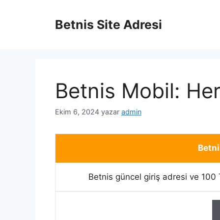
İçeriğe
atla
Betnis Site Adresi
Betnis Mobil: He
Ekim 6, 2024
yazar
admin
Betni
Betnis güncel giriş adresi ve 1