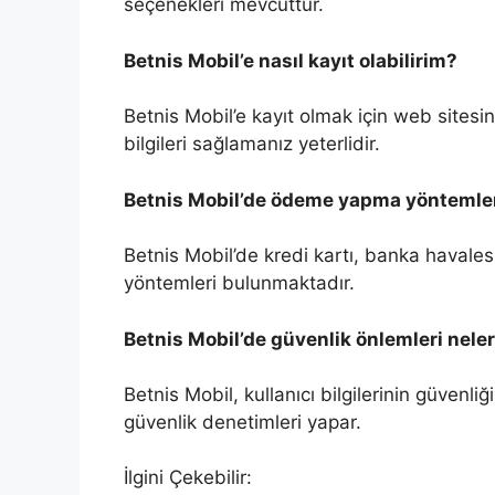
seçenekleri mevcuttur.
Betnis Mobil’e nasıl kayıt olabilirim?
Betnis Mobil’e kayıt olmak için web sites
bilgileri sağlamanız yeterlidir.
Betnis Mobil’de ödeme yapma yöntemler
Betnis Mobil’de kredi kartı, banka havales
yöntemleri bulunmaktadır.
Betnis Mobil’de güvenlik önlemleri neler
Betnis Mobil, kullanıcı bilgilerinin güvenliğ
güvenlik denetimleri yapar.
İlgini Çekebilir: