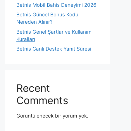
Betnis Mobil Bahis Deneyimi 2026
Betnis Güncel Bonus Kodu
Nereden Alınır?
Betnis Genel Şartlar ve Kullanım
Kuralları
Betnis Canlı Destek Yanıt Süresi
Recent
Comments
Görüntülenecek bir yorum yok.