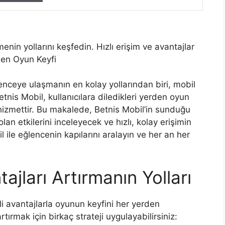
enin yollarını keşfedin. Hızlı erişim ve avantajlar
den Oyun Keyfi
ceye ulaşmanın en kolay yollarından biri, mobil
etnis Mobil, kullanıcılara diledikleri yerden oyun
 hizmettir. Bu makalede, Betnis Mobil’in sunduğu
n etkilerini inceleyecek ve hızlı, kolay erişimin
l ile eğlencenin kapılarını aralayın ve her an her
ajları Artırmanın Yolları
li avantajlarla oyunun keyfini her yerden
rtırmak için birkaç strateji uygulayabilirsiniz: