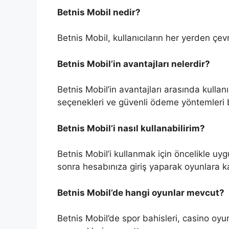
Betnis Mobil nedir?
Betnis Mobil, kullanıcıların her yerden çe
Betnis Mobil’in avantajları nelerdir?
Betnis Mobil’in avantajları arasında kullanı
seçenekleri ve güvenli ödeme yöntemleri 
Betnis Mobil’i nasıl kullanabilirim?
Betnis Mobil’i kullanmak için öncelikle uy
sonra hesabınıza giriş yaparak oyunlara kat
Betnis Mobil’de hangi oyunlar mevcut?
Betnis Mobil’de spor bahisleri, casino oyunl