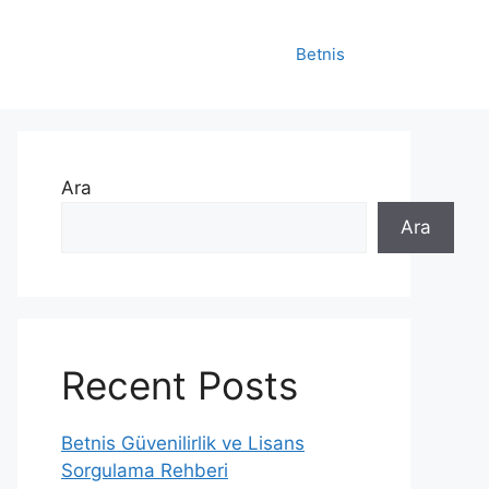
Betnis
Ara
Ara
Recent Posts
Betnis Güvenilirlik ve Lisans
Sorgulama Rehberi