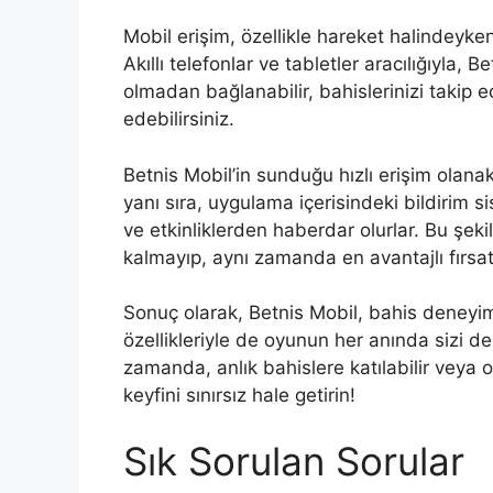
Mobil erişim, özellikle hareket halindeyke
Akıllı telefonlar ve tabletler aracılığıyla,
olmadan bağlanabilir, bahislerinizi takip ed
edebilirsiniz.
Betnis Mobil’in sunduğu hızlı erişim olanak
yanı sıra, uygulama içerisindeki bildirim 
ve etkinliklerden haberdar olurlar. Bu şek
kalmayıp, aynı zamanda en avantajlı fırsat
Sonuç olarak, Betnis Mobil, bahis deneyimin
özellikleriyle de oyunun her anında sizi de
zamanda, anlık bahislere katılabilir veya oy
keyfini sınırsız hale getirin!
Sık Sorulan Sorular