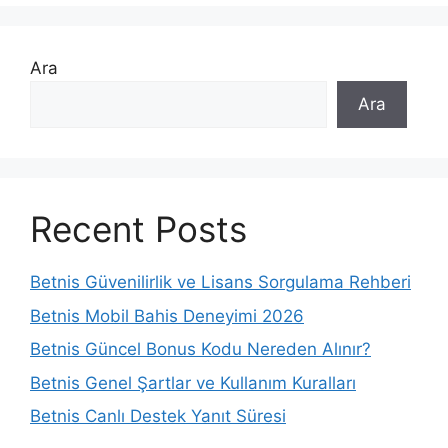
Ara
Ara
Recent Posts
Betnis Güvenilirlik ve Lisans Sorgulama Rehberi
Betnis Mobil Bahis Deneyimi 2026
Betnis Güncel Bonus Kodu Nereden Alınır?
Betnis Genel Şartlar ve Kullanım Kuralları
Betnis Canlı Destek Yanıt Süresi