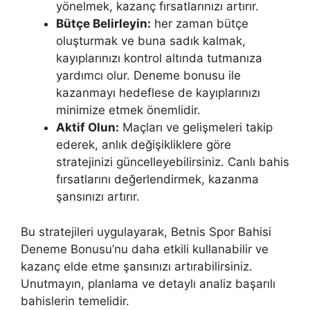
yönelmek, kazanç fırsatlarınızı artırır.
Bütçe Belirleyin:
her zaman bütçe
oluşturmak ve buna sadık kalmak,
kayıplarınızı kontrol altında tutmanıza
yardımcı olur. Deneme bonusu ile
kazanmayı hedeflese de kayıplarınızı
minimize etmek önemlidir.
Aktif Olun:
Maçları ve gelişmeleri takip
ederek, anlık değişikliklere göre
stratejinizi güncelleyebilirsiniz. Canlı bahis
fırsatlarını değerlendirmek, kazanma
şansınızı artırır.
Bu stratejileri uygulayarak, Betnis Spor Bahisi
Deneme Bonusu’nu daha etkili kullanabilir ve
kazanç elde etme şansınızı artırabilirsiniz.
Unutmayın, planlama ve detaylı analiz başarılı
bahislerin temelidir.