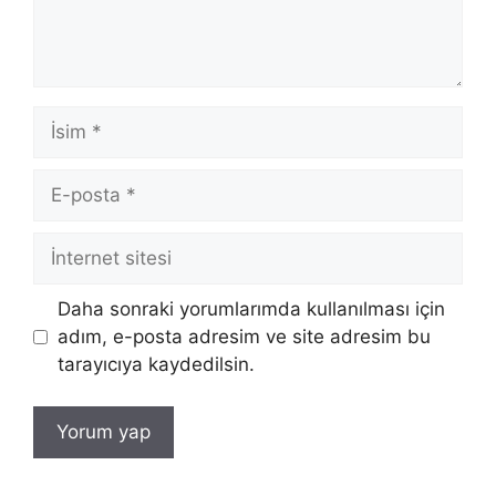
İsim
E-
posta
İnternet
sitesi
Daha sonraki yorumlarımda kullanılması için
adım, e-posta adresim ve site adresim bu
tarayıcıya kaydedilsin.