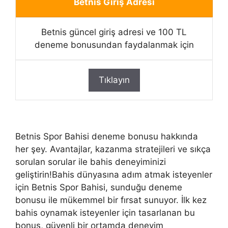
Betnis Giriş Adresi
Betnis güncel giriş adresi ve 100 TL
deneme bonusundan faydalanmak için
Tıklayın
Betnis Spor Bahisi deneme bonusu hakkında
her şey. Avantajlar, kazanma stratejileri ve sıkça
sorulan sorular ile bahis deneyiminizi
geliştirin!Bahis dünyasına adım atmak isteyenler
için Betnis Spor Bahisi, sunduğu deneme
bonusu ile mükemmel bir fırsat sunuyor. İlk kez
bahis oynamak isteyenler için tasarlanan bu
bonus, güvenli bir ortamda deneyim