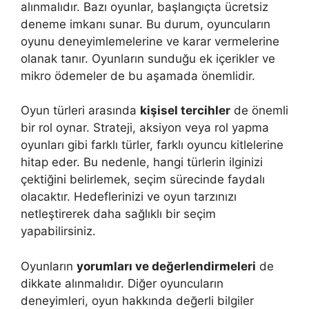
alınmalıdır. Bazı oyunlar, başlangıçta ücretsiz
deneme imkanı sunar. Bu durum, oyuncuların
oyunu deneyimlemelerine ve karar vermelerine
olanak tanır. Oyunların sunduğu ek içerikler ve
mikro ödemeler de bu aşamada önemlidir.
Oyun türleri arasında
kişisel tercihler
de önemli
bir rol oynar. Strateji, aksiyon veya rol yapma
oyunları gibi farklı türler, farklı oyuncu kitlelerine
hitap eder. Bu nedenle, hangi türlerin ilginizi
çektiğini belirlemek, seçim sürecinde faydalı
olacaktır. Hedeflerinizi ve oyun tarzınızı
netleştirerek daha sağlıklı bir seçim
yapabilirsiniz.
Oyunların
yorumları ve değerlendirmeleri
de
dikkate alınmalıdır. Diğer oyuncuların
deneyimleri, oyun hakkında değerli bilgiler