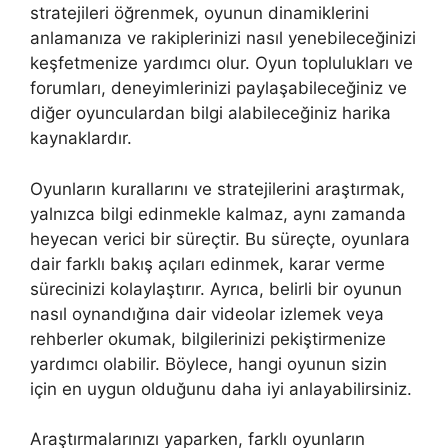
stratejileri öğrenmek, oyunun dinamiklerini
anlamanıza ve rakiplerinizi nasıl yenebileceğinizi
keşfetmenize yardımcı olur. Oyun toplulukları ve
forumları, deneyimlerinizi paylaşabileceğiniz ve
diğer oyunculardan bilgi alabileceğiniz harika
kaynaklardır.
Oyunların kurallarını ve stratejilerini araştırmak,
yalnızca bilgi edinmekle kalmaz, aynı zamanda
heyecan verici bir süreçtir. Bu süreçte, oyunlara
dair farklı bakış açıları edinmek, karar verme
sürecinizi kolaylaştırır. Ayrıca, belirli bir oyunun
nasıl oynandığına dair videolar izlemek veya
rehberler okumak, bilgilerinizi pekiştirmenize
yardımcı olabilir. Böylece, hangi oyunun sizin
için en uygun olduğunu daha iyi anlayabilirsiniz.
Araştırmalarınızı yaparken, farklı oyunların