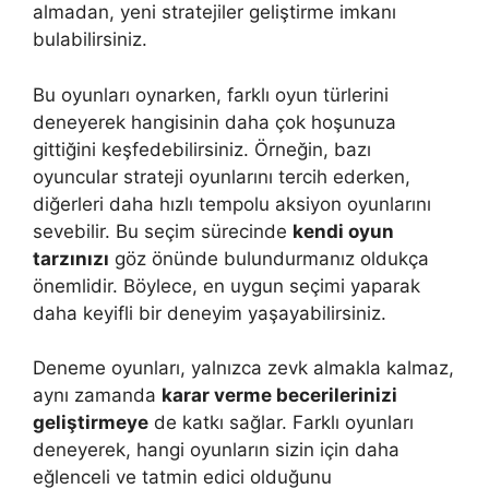
almadan, yeni stratejiler geliştirme imkanı
bulabilirsiniz.
Bu oyunları oynarken, farklı oyun türlerini
deneyerek hangisinin daha çok hoşunuza
gittiğini keşfedebilirsiniz. Örneğin, bazı
oyuncular strateji oyunlarını tercih ederken,
diğerleri daha hızlı tempolu aksiyon oyunlarını
sevebilir. Bu seçim sürecinde
kendi oyun
tarzınızı
göz önünde bulundurmanız oldukça
önemlidir. Böylece, en uygun seçimi yaparak
daha keyifli bir deneyim yaşayabilirsiniz.
Deneme oyunları, yalnızca zevk almakla kalmaz,
aynı zamanda
karar verme becerilerinizi
geliştirmeye
de katkı sağlar. Farklı oyunları
deneyerek, hangi oyunların sizin için daha
eğlenceli ve tatmin edici olduğunu