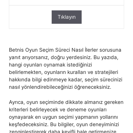
Tıklayın
Betnis Oyun Seçim Süreci Nasıl İlerler sorusuna
yanıt arıyorsanız, doğru yerdesiniz. Bu yazıda,
hangi oyunları oynamak istediğinizi
belirlemekten, oyunların kuralları ve stratejileri
hakkında bilgi edinmeye kadar, seçim sürecinizi
nasıl yönlendirebileceğinizi öğreneceksiniz.
Ayrıca, oyun seçiminde dikkate almanız gereken
kriterleri belirleyecek ve deneme oyunları
oynayarak en uygun seçimi yapmanın yollarını
keşfedeceksiniz. Bu bilgiler, oyun deneyiminizi
zenginleştirerek daha keyifli hale getirmenize