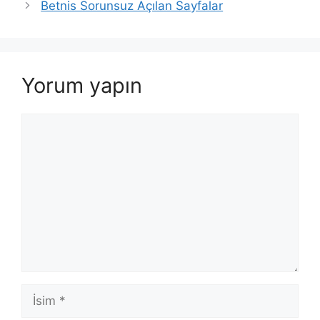
Betnis Sorunsuz Açılan Sayfalar
Yorum yapın
Yorum
İsim