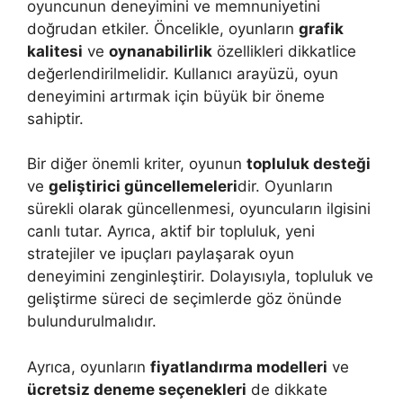
oyuncunun deneyimini ve memnuniyetini
doğrudan etkiler. Öncelikle, oyunların
grafik
kalitesi
ve
oynanabilirlik
özellikleri dikkatlice
değerlendirilmelidir. Kullanıcı arayüzü, oyun
deneyimini artırmak için büyük bir öneme
sahiptir.
Bir diğer önemli kriter, oyunun
topluluk desteği
ve
geliştirici güncellemeleri
dir. Oyunların
sürekli olarak güncellenmesi, oyuncuların ilgisini
canlı tutar. Ayrıca, aktif bir topluluk, yeni
stratejiler ve ipuçları paylaşarak oyun
deneyimini zenginleştirir. Dolayısıyla, topluluk ve
geliştirme süreci de seçimlerde göz önünde
bulundurulmalıdır.
Ayrıca, oyunların
fiyatlandırma modelleri
ve
ücretsiz deneme seçenekleri
de dikkate