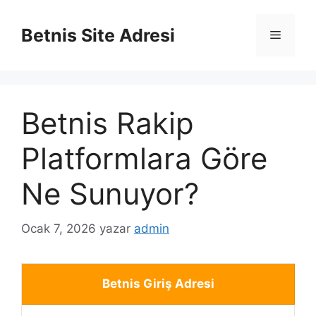
İçeriğe
atla
Betnis Site Adresi
Menü
Betnis Rakip
Platformlara Göre
Ne Sunuyor?
Ocak 7, 2026
yazar
admin
Betnis Giriş Adresi