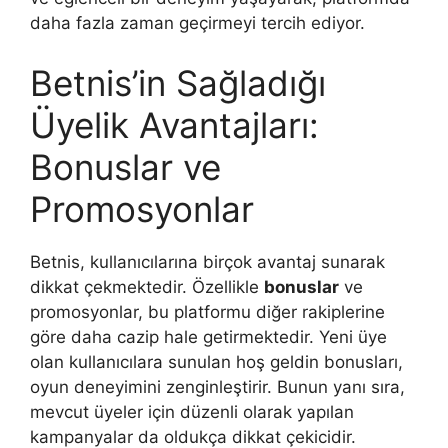
daha fazla zaman geçirmeyi tercih ediyor.
Betnis’in Sağladığı
Üyelik Avantajları:
Bonuslar ve
Promosyonlar
Betnis, kullanıcılarına birçok avantaj sunarak
dikkat çekmektedir. Özellikle
bonuslar
ve
promosyonlar, bu platformu diğer rakiplerine
göre daha cazip hale getirmektedir. Yeni üye
olan kullanıcılara sunulan hoş geldin bonusları,
oyun deneyimini zenginleştirir. Bunun yanı sıra,
mevcut üyeler için düzenli olarak yapılan
kampanyalar da oldukça dikkat çekicidir.