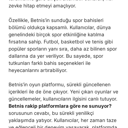
zevke hitap etmeyi amaçlıyor.
Özellikle, Betnis’in sunduğu spor bahisleri
bölümü oldukça kapsamlı. Kullanıcılar, dünya
genelindeki birçok spor etkinliğine katılma
fırsatına sahip. Futbol, basketbol ve tenis gibi
popüler sporların yanı sıra, daha az bilinen spor
dallarına da yer veriliyor. Bu sayede, spor
tutkunları farklı bahis seçenekleri ile
heyecanlarını artırabiliyor.
Betnis’in oyun platformu, sürekli güncellenen
içerikleri ile de öne çıkıyor. Yeni çıkan oyunlar ve
güncellemeler, kullanıcıların ilgisini canlı tutuyor.
Betnis rakip platformlara göre ne sunuyor?
sorusunun cevabı, bu sürekli yenilikçi
yaklaşımda yatıyor. Kullanıcılar, her zaman taze
ve eğlenceli bir deneyim yaşayarak, platformda