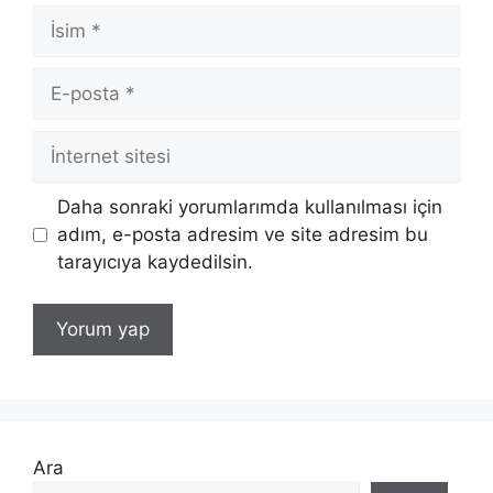
İsim
E-
posta
İnternet
sitesi
Daha sonraki yorumlarımda kullanılması için
adım, e-posta adresim ve site adresim bu
tarayıcıya kaydedilsin.
Ara