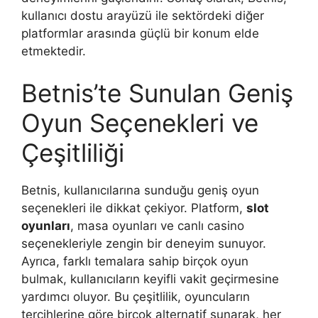
kullanıcı dostu arayüzü ile sektördeki diğer
platformlar arasında güçlü bir konum elde
etmektedir.
Betnis’te Sunulan Geniş
Oyun Seçenekleri ve
Çeşitliliği
Betnis, kullanıcılarına sunduğu geniş oyun
seçenekleri ile dikkat çekiyor. Platform,
slot
oyunları
, masa oyunları ve canlı casino
seçenekleriyle zengin bir deneyim sunuyor.
Ayrıca, farklı temalara sahip birçok oyun
bulmak, kullanıcıların keyifli vakit geçirmesine
yardımcı oluyor. Bu çeşitlilik, oyuncuların
tercihlerine göre birçok alternatif sunarak, her