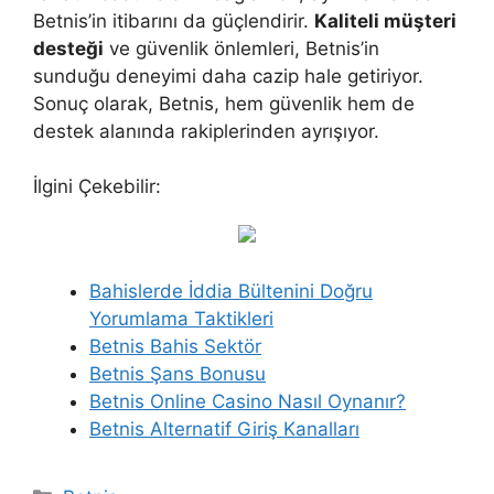
Betnis’in itibarını da güçlendirir.
Kaliteli müşteri
desteği
ve güvenlik önlemleri, Betnis’in
sunduğu deneyimi daha cazip hale getiriyor.
Sonuç olarak, Betnis, hem güvenlik hem de
destek alanında rakiplerinden ayrışıyor.
İlgini Çekebilir:
Bahislerde İddia Bültenini Doğru
Yorumlama Taktikleri
Betnis Bahis Sektör
Betnis Şans Bonusu
Betnis Online Casino Nasıl Oynanır?
Betnis Alternatif Giriş Kanalları
Kategoriler