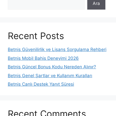
Ara
Recent Posts
Betnis Güvenilirlik ve Lisans Sorgulama Rehberi
Betnis Mobil Bahis Deneyimi 2026
Betnis Güncel Bonus Kodu Nereden Alınır?
Betnis Genel Şartlar ve Kullanım Kuralları
Betnis Canlı Destek Yanıt Süresi
Recent Comments