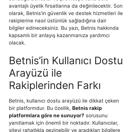
avantajlı üyelik fırsatlarına da değinilecektir. Son
olarak, Betnis’in güvenlik ve destek hizmetleri ile
rakiplerine nasıl üstünlük sağladığına dair
bilgiler edineceksiniz. Bu yazı, Betnis hakkında
kapsamlı bir anlayış kazanmanıza yardımcı
olacak.
Betnis’in Kullanıcı Dostu
Arayüzü ile
Rakiplerinden Farkı
Betnis, kullanıcı dostu arayüzü ile dikkat çeken
bir platformdur. Bu özellik,
Betnis rakip
platformlara göre ne sunuyor?
sorusunu
yanıtlamak için önemli bir noktadır. Kullanıcılar,
siteyi rahatlıkla gezinebilir ve aradıkları bilgilere