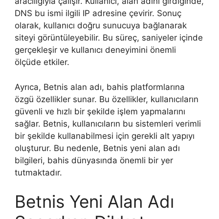
aracılığıyla çalışır. Kullanıcı, alan adını girdiğinde,
DNS bu ismi ilgili IP adresine çevirir. Sonuç
olarak, kullanıcı doğru sunucuya bağlanarak
siteyi görüntüleyebilir. Bu süreç, saniyeler içinde
gerçekleşir ve kullanıcı deneyimini önemli
ölçüde etkiler.
Ayrıca, Betnis alan adı, bahis platformlarına
özgü özellikler sunar. Bu özellikler, kullanıcıların
güvenli ve hızlı bir şekilde işlem yapmalarını
sağlar. Betnis, kullanıcıların bu sistemleri verimli
bir şekilde kullanabilmesi için gerekli alt yapıyı
oluşturur. Bu nedenle, Betnis yeni alan adı
bilgileri, bahis dünyasında önemli bir yer
tutmaktadır.
Betnis Yeni Alan Adı