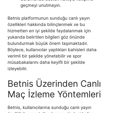
geçmeyi unutmayın.
Betnis platformunun sunduğu canlı yayın
özellikleri hakkında bilinçlenmek ve bu
hizmetten en iyi şekilde faydalanmak için
yukarıda belirtilen bilgileri göz önünde
bulundurmak büyük önem taşımaktadır.
Böylece, kullanıcılar yaptıkları bahisleri daha
verimli bir şekilde yönetebilir ve spor
müsabakalarını daha keyifli bir şekilde
izleyebilir.
Betnis Üzerinden Canlı
Maç İzleme Yöntemleri
Betnis, kullanıcılarına sunduğu canlı yayın