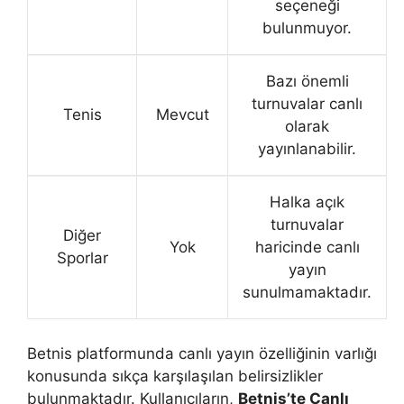
seçeneği
bulunmuyor.
Bazı önemli
turnuvalar canlı
Tenis
Mevcut
olarak
yayınlanabilir.
Halka açık
turnuvalar
Diğer
Yok
haricinde canlı
Sporlar
yayın
sunulmamaktadır.
Betnis platformunda canlı yayın özelliğinin varlığı
konusunda sıkça karşılaşılan belirsizlikler
bulunmaktadır. Kullanıcıların,
Betnis’te Canlı