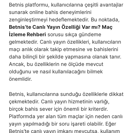
Betnis platformu, kullanıcılarına çeşitli avantajlar
sunarak online bahis deneyimlerini
zenginleştirmeyi hedeflemektedir. Bu noktada,
Betnis’te Canlı Yayın Özelliği Var mı? Maç
İzleme Rehberi
sorusu sıkça gündeme
gelmektedir. Canlı yayın özellikleri, kullanıcıların
maçı anlık olarak takip etmesine ve bahislerini
daha bilinçli bir şekilde yapmasına olanak tanır.
Ancak, bu özelliklerin ne ölçüde mevcut
olduğunu ve nasıl kullanılacağını bilmek
önemlidir.
Betnis, kullanıcılarına sunduğu özelliklerle dikkat
çekmektedir. Canlı yayın hizmetinin varlığı,
birçok bahis sever için önemli bir kriterdir.
Platformda yer alan tüm maçlar için neden canlı
yayın yapılmadığı bir soru işareti olabilir. Eğer
Betnis’te canlı yayın imkanı mevcutsa, kullanım