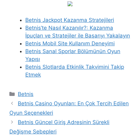
Betnis Jackpot Kazanma Stratejileri
Betnis’te Nasıl Kazanılır?: Kazanma
İpuçları ve Stratejiler ile Başarıyı Yakalayın
Betnis Mobil Site Kullanım Deneyimi
Betnis Sanal Sporlar Bölümünün Oyun
Yapısı
Betnis Slotlarda Etkinlik Takvimini Takip
Etmek
Kategoriler
Betnis
Betnis Casino Oyunları: En Çok Tercih Edilen
Oyun Seçenekleri
Betnis Güncel Giriş Adresinin Sürekli
Değişme Sebepleri