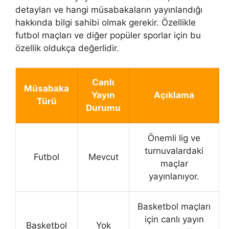
detayları ve hangi müsabakaların yayınlandığı
hakkında bilgi sahibi olmak gerekir. Özellikle
futbol maçları ve diğer popüler sporlar için bu
özellik oldukça değerlidir.
Canlı
Müsabaka
Yayın
Açıklama
Türü
Durumu
Önemli lig ve
turnuvalardaki
Futbol
Mevcut
maçlar
yayınlanıyor.
Basketbol maçları
için canlı yayın
Basketbol
Yok