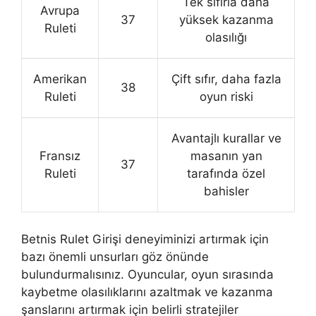
Tek sıfırla daha
Avrupa
37
yüksek kazanma
Ruleti
olasılığı
Amerikan
Çift sıfır, daha fazla
38
Ruleti
oyun riski
Avantajlı kurallar ve
Fransız
masanın yan
37
Ruleti
tarafında özel
bahisler
Betnis Rulet Girişi deneyiminizi artırmak için
bazı önemli unsurları göz önünde
bulundurmalısınız. Oyuncular, oyun sırasında
kaybetme olasılıklarını azaltmak ve kazanma
şanslarını artırmak için belirli stratejiler