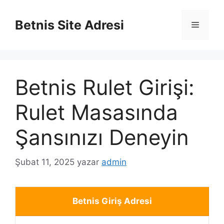
İçeriğe
atla
Betnis Site Adresi
Menü
Betnis Rulet Girişi:
Rulet Masasında
Şansınızı Deneyin
Şubat 11, 2025
yazar
admin
Betnis Giriş Adresi