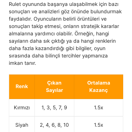
Rulet oyununda başarıya ulaşabilmek için bazı
sonuçları ve analizleri göz önünde bulundurmak
faydalıdır. Oyuncuların belirli örüntüleri ve
sonuçları takip etmesi, onların stratejik kararlar
almalarına yardımcı olabilir. Örneğin, hangi
sayıların daha sık çıktığı ya da hangi renklerin
daha fazla kazandırdığı gibi bilgiler, oyun
sırasında daha bilinçli tercihler yapmanıza
imkan tanır.
Çıkan
Ortalama
Renk
Sayılar
Kazanç
Kırmızı
1, 3, 5, 7, 9
1.5x
Siyah
2, 4, 6, 8, 10
1.5x