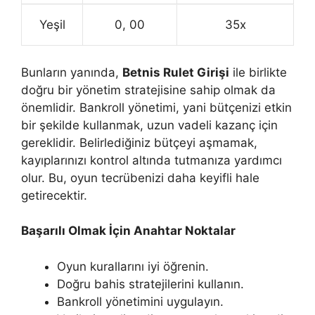
Yeşil
0, 00
35x
Bunların yanında,
Betnis Rulet Girişi
ile birlikte
doğru bir yönetim stratejisine sahip olmak da
önemlidir. Bankroll yönetimi, yani bütçenizi etkin
bir şekilde kullanmak, uzun vadeli kazanç için
gereklidir. Belirlediğiniz bütçeyi aşmamak,
kayıplarınızı kontrol altında tutmanıza yardımcı
olur. Bu, oyun tecrübenizi daha keyifli hale
getirecektir.
Başarılı Olmak İçin Anahtar Noktalar
Oyun kurallarını iyi öğrenin.
Doğru bahis stratejilerini kullanın.
Bankroll yönetimini uygulayın.