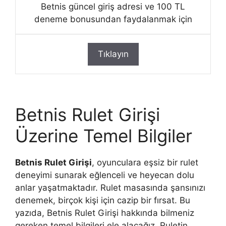
Betnis güncel giriş adresi ve 100 TL
deneme bonusundan faydalanmak için
Tıklayın
Betnis Rulet Girişi
Üzerine Temel Bilgiler
Betnis Rulet Girişi
, oyunculara eşsiz bir rulet
deneyimi sunarak eğlenceli ve heyecan dolu
anlar yaşatmaktadır. Rulet masasında şansınızı
denemek, birçok kişi için cazip bir fırsat. Bu
yazıda, Betnis Rulet Girişi hakkında bilmeniz
gereken temel bilgileri ele alacağız. Ruletin