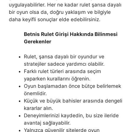
uygulayabilirler. Her ne kadar rulet şansa dayalı
bir oyun olsa da, doğru yaklaşım ve bilgiyle
daha keyifli sonuçlar elde edebilirsiniz.
Betnis Rulet Girişi Hakkında Bilinmesi
Gerekenler
Rulet, şansa dayalı bir oyundur ve
stratejiler sadece yardımcı olabilir.
Farklı rulet türleri arasında seçim
yaparken kurallarını öğrenin.
Oyun başlamadan önce bütçe belirlemek
önemlidir.
Küçük ve büyük bahisler arasında dengeli
kararlar alın.
Deneyimlerinizi kaydedin, bu size ileride
avantaj sağlayabilir.
Yalnızca güvenilir sitelerde oyun