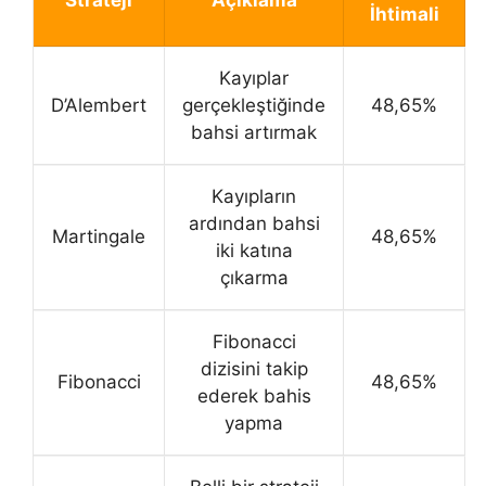
İhtimali
Kayıplar
D’Alembert
gerçekleştiğinde
48,65%
bahsi artırmak
Kayıpların
ardından bahsi
Martingale
48,65%
iki katına
çıkarma
Fibonacci
dizisini takip
Fibonacci
48,65%
ederek bahis
yapma