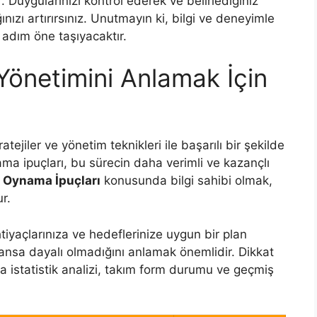
. Duygularınızı kontrol ederek ve belirlediğiniz
ınızı artırırsınız. Unutmayın ki, bilgi ve deneyimle
r adım öne taşıyacaktır.
 Yönetimini Anlamak İçin
tejiler ve yönetim teknikleri ile başarılı bir şekilde
nama ipuçları, bu sürecin daha verimli ve kazançlı
s Oynama İpuçları
konusunda bilgi sahibi olmak,
r.
ihtiyaçlarınıza ve hedeflerinize uygun bir plan
ansa dayalı olmadığını anlamak önemlidir. Dikkat
a istatistik analizi, takım form durumu ve geçmiş