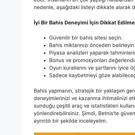
nedenle, aşağıdaki listeyi dikkate alarak daha
İyi Bir Bahis Deneyimi İçin Dikkat Edilm
Güvenilir bir bahis sitesi seçin.
Bahis miktarınızı önceden belirleyin
Piyasa analizleri yaparak tahminleri
Bonus ve promosyonları değerlendir
Oyun kurallarını ve şartlarını iyice ö
Sadece kaybetmeyi göze alabileceğin
Bahis yapmanın, stratejik bir yaklaşım gerekt
deneyimlerinizi ve kazanma ihtimalinizi etk
sunduğu çeşitli araç ve istatistikleri kulla
yönlendirebilirsiniz. Şimdi, Betnis’te güv
ayrıntılı bir şekilde inceleyelim.