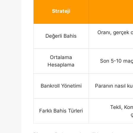
Strateji
Oranı, gerçek o
Değerli Bahis
Ortalama
Son 5-10 maç
Hesaplama
Bankroll Yönetimi
Paranın nasıl ku
Tekli, Ko
Farklı Bahis Türleri
ç