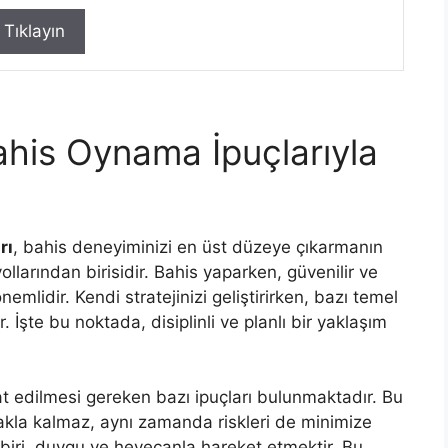
Tıklayın
Bahis Oynama İpuçlarıyla
rı
, bahis deneyiminizi en üst düzeye çıkarmanın
ollarından birisidir. Bahis yaparken, güvenilir ve
lidir. Kendi stratejinizi geliştirirken, bazı temel
r. İşte bu noktada, disiplinli ve planlı bir yaklaşım
t edilmesi gereken bazı ipuçları bulunmaktadır. Bu
akla kalmaz, aynı zamanda riskleri de minimize
 biri, duygu ve heyecanla hareket etmektir. Bu