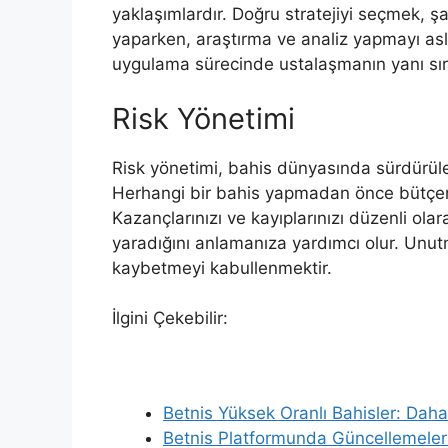
yaklaşımlardır. Doğru stratejiyi seçmek, şa
yaparken, araştırma ve analiz yapmayı asla 
uygulama sürecinde ustalaşmanın yanı sır
Risk Yönetimi
Risk yönetimi, bahis dünyasında sürdürülebi
Herhangi bir bahis yapmadan önce bütçeniz
Kazançlarınızı ve kayıplarınızı düzenli olar
yaradığını anlamanıza yardımcı olur. Unut
kaybetmeyi kabullenmektir.
İlgini Çekebilir:
Betnis Yüksek Oranlı Bahisler: Dah
Betnis Platformunda Güncellemele