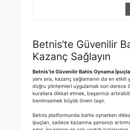
Betnis’te Güvenilir 
Kazanç Sağlayın
Betnis’te Güvenilir Bahis Oynama İpuçla
yanı sıra, kazanç sağlamanın da en etkili y
doğru yöntemleri uygulamak son derece önem
kurallara dikkat etmek, başarınızı artırabili
benimsemek büyük önem taşır.
Betnis platformunda bahis oynarken dikka
ipuçları, sadece kazanma şansınızı artırm
eder. İnsanların en çok yaptığı hatalardan