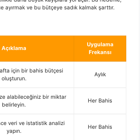
çe ayırmak ve bu bütçeye sadık kalmak şarttır.
Uygulama
Açıklama
Frekansı
fta için bir bahis bütçesi
Aylık
oluşturun.
 alabileceğiniz bir miktar
Her Bahis
belirleyin.
e veri ve istatistik analizi
Her Bahis
yapın.