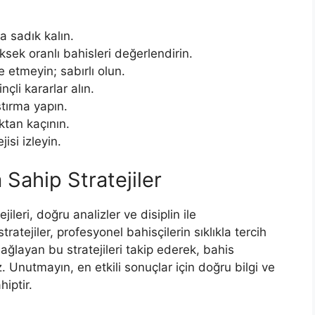
a sadık kalın.
ksek oranlı bahisleri değerlendirin.
etmeyin; sabırlı olun.
inçli kararlar alın.
tırma yapın.
ktan kaçının.
si izleyin.
 Sahip Stratejiler
ileri, doğru analizler ve disiplin ile
 stratejiler, profesyonel bahisçilerin sıklıkla tercih
sağlayan bu stratejileri takip ederek, bahis
z. Unutmayın, en etkili sonuçlar için doğru bilgi ve
iptir.