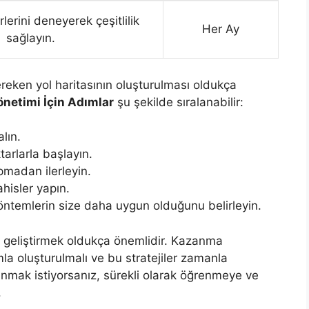
rlerini deneyerek çeşitlilik
Her Ay
sağlayın.
ereken yol haritasının oluşturulması oldukça
önetimi İçin Adımlar
şu şekilde sıralanabilir:
lın.
arlarla başlayın.
pmadan ilerleyin.
hisler yapın.
yöntemlerin size daha uygun olduğunu belirleyin.
r geliştirmek oldukça önemlidir. Kazanma
ımla oluşturulmalı ve bu stratejiler zamanla
anmak istiyorsanız, sürekli olarak öğrenmeye ve
.