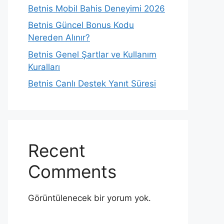
Betnis Mobil Bahis Deneyimi 2026
Betnis Güncel Bonus Kodu
Nereden Alınır?
Betnis Genel Şartlar ve Kullanım
Kuralları
Betnis Canlı Destek Yanıt Süresi
Recent
Comments
Görüntülenecek bir yorum yok.