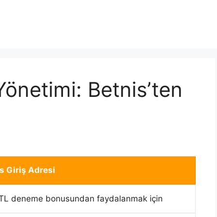
Yönetimi: Betnis’ten
s Giriş Adresi
00 TL deneme bonusundan faydalanmak için