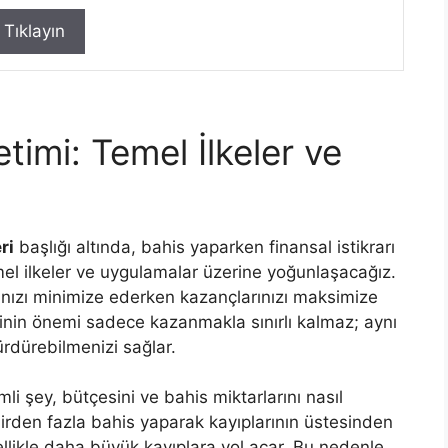
Tıklayın
timi: Temel İlkeler ve
ri
başlığı altında, bahis yaparken finansal istikrarı
el ilkeler ve uygulamalar üzerine yoğunlaşacağız.
arınızı minimize ederken kazançlarınızı maksimize
inin önemi sadece kazanmakla sınırlı kalmaz; aynı
dürebilmenizi sağlar.
i şey, bütçesini ve bahis miktarlarını nasıl
birden fazla bahis yaparak kayıplarının üstesinden
llikle daha büyük kayıplara yol açar. Bu nedenle,