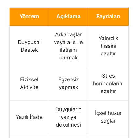
Yöntem
Açıklama
Faydaları
Arkadaşlar
Yalnızlık
Duygusal
veya aile ile
hissini
Destek
iletişim
azaltır
kurmak
Stres
Fiziksel
Egzersiz
hormonlarını
Aktivite
yapmak
azaltır
Duyguların
İçsel huzur
Yazılı İfade
yazıya
sağlar
dökülmesi