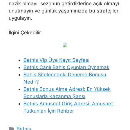
nazik olmayı, sezonun getirdiklerine açık olmayı
unutmayın ve günlük yaşamınızda bu stratejileri
uygulayın.
İlgini Çekebilir:
Betnis Vip Üye Kayıt Sayfası
Betnis Canlı Bahis Oyunları Oynamak
Bahis Sitelerindeki Deneme Bonusu
Nedir?
Betnis Bonus Alma Adresi: En Yüksek
Bonuslarla Kazanma Şansı
Betnis Amusnet Giriş Adresi: Amusnet
Tutkunları İçin Rehber
Kategoriler
Betnis