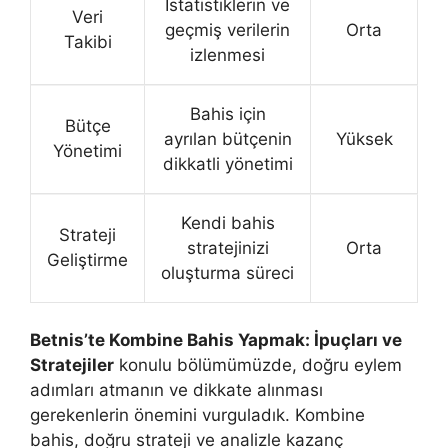
İstatistiklerin ve
Veri
geçmiş verilerin
Orta
Takibi
izlenmesi
Bahis için
Bütçe
ayrılan bütçenin
Yüksek
Yönetimi
dikkatli yönetimi
Kendi bahis
Strateji
stratejinizi
Orta
Geliştirme
oluşturma süreci
Betnis’te Kombine Bahis Yapmak: İpuçları ve
Stratejiler
konulu bölümümüzde, doğru eylem
adımları atmanın ve dikkate alınması
gerekenlerin önemini vurguladık. Kombine
bahis, doğru strateji ve analizle kazanç