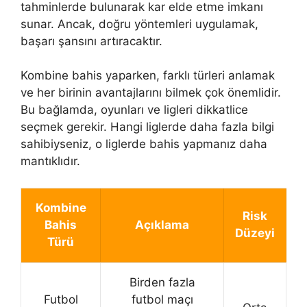
tahminlerde bulunarak kar elde etme imkanı
sunar. Ancak, doğru yöntemleri uygulamak,
başarı şansını artıracaktır.
Kombine bahis yaparken, farklı türleri anlamak
ve her birinin avantajlarını bilmek çok önemlidir.
Bu bağlamda, oyunları ve ligleri dikkatlice
seçmek gerekir. Hangi liglerde daha fazla bilgi
sahibiyseniz, o liglerde bahis yapmanız daha
mantıklıdır.
Kombine
Risk
Bahis
Açıklama
Düzeyi
Türü
Birden fazla
Futbol
futbol maçı