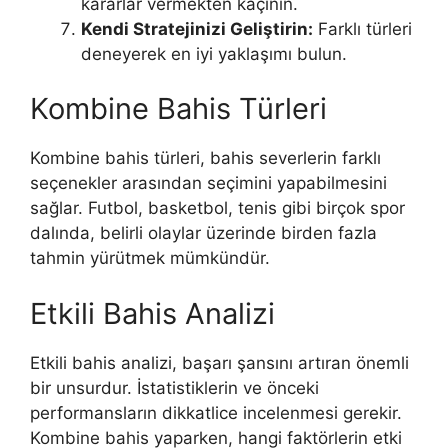
kararlar vermekten kaçının.
Kendi Stratejinizi Geliştirin:
Farklı türleri
deneyerek en iyi yaklaşımı bulun.
Kombine Bahis Türleri
Kombine bahis türleri, bahis severlerin farklı
seçenekler arasından seçimini yapabilmesini
sağlar. Futbol, basketbol, tenis gibi birçok spor
dalında, belirli olaylar üzerinde birden fazla
tahmin yürütmek mümkündür.
Etkili Bahis Analizi
Etkili bahis analizi, başarı şansını artıran önemli
bir unsurdur. İstatistiklerin ve önceki
performansların dikkatlice incelenmesi gerekir.
Kombine bahis yaparken, hangi faktörlerin etki