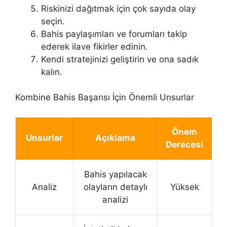
Riskinizi dağıtmak için çok sayıda olay
seçin.
Bahis paylaşımları ve forumları takip
ederek ilave fikirler edinin.
Kendi stratejinizi geliştirin ve ona sadık
kalın.
Kombine Bahis Başarısı İçin Önemli Unsurlar
Önem
Unsurlar
Açıklama
Derecesi
Bahis yapılacak
Analiz
olayların detaylı
Yüksek
analizi