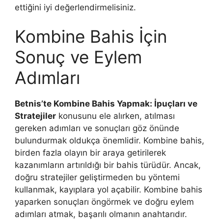
ettiğini iyi değerlendirmelisiniz.
Kombine Bahis İçin
Sonuç ve Eylem
Adımları
Betnis’te Kombine Bahis Yapmak: İpuçları ve
Stratejiler
konusunu ele alırken, atılması
gereken adımları ve sonuçları göz önünde
bulundurmak oldukça önemlidir. Kombine bahis,
birden fazla olayın bir araya getirilerek
kazanımların artırıldığı bir bahis türüdür. Ancak,
doğru stratejiler geliştirmeden bu yöntemi
kullanmak, kayıplara yol açabilir. Kombine bahis
yaparken sonuçları öngörmek ve doğru eylem
adımları atmak, başarılı olmanın anahtarıdır.