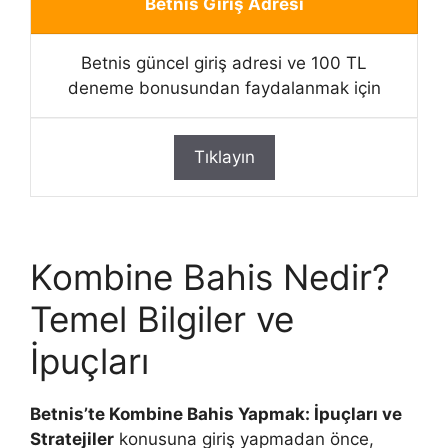
Betnis Giriş Adresi
Betnis güncel giriş adresi ve 100 TL
deneme bonusundan faydalanmak için
Tıklayın
Kombine Bahis Nedir?
Temel Bilgiler ve
İpuçları
Betnis’te Kombine Bahis Yapmak: İpuçları ve
Stratejiler
konusuna giriş yapmadan önce,