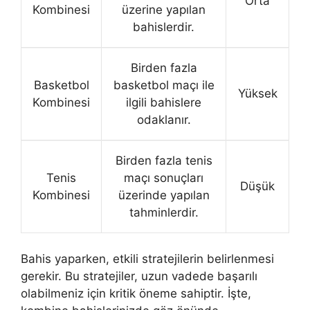
Orta
Kombinesi
üzerine yapılan
bahislerdir.
Birden fazla
Basketbol
basketbol maçı ile
Yüksek
Kombinesi
ilgili bahislere
odaklanır.
Birden fazla tenis
Tenis
maçı sonuçları
Düşük
Kombinesi
üzerinde yapılan
tahminlerdir.
Bahis yaparken, etkili stratejilerin belirlenmesi
gerekir. Bu stratejiler, uzun vadede başarılı
olabilmeniz için kritik öneme sahiptir. İşte,