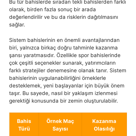
Bu tür bahislerde sıradan tekli bahislerden farklı
olarak, birden fazla sonuç bir arada
değerlendirilir ve bu da risklerin dağıtılmasını
sağlar.
Sistem bahislerinin en önemli avantajlarından
biri, yalnızca birkaç doğru tahminle kazanma
şansı yaratmasıdır. Özellikle spor bahislerinde
çok çeşitli seçenekler sunarak, yatırımcıların
farklı stratejiler denemesine olanak tanır. Sistem
bahislerinin uygulanabilirliğini örneklerle
desteklemek, yeni başlayanlar için büyük önem
taşır. Bu sayede, nasıl bir yaklaşım izlenmesi
gerektiği konusunda bir zemin oluşturulabilir.
Bahis
Örnek Maç
Kazanma
Türü
Sayısı
Olasılığı