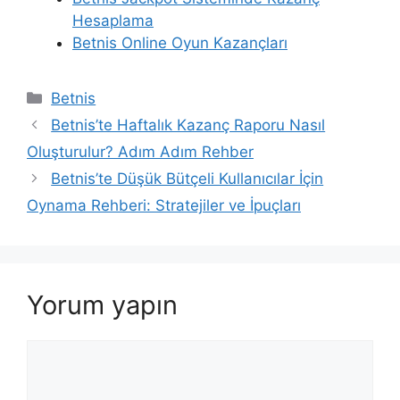
Hesaplama
Betnis Online Oyun Kazançları
Kategoriler
Betnis
Betnis’te Haftalık Kazanç Raporu Nasıl
Oluşturulur? Adım Adım Rehber
Betnis’te Düşük Bütçeli Kullanıcılar İçin
Oynama Rehberi: Stratejiler ve İpuçları
Yorum yapın
Yorum