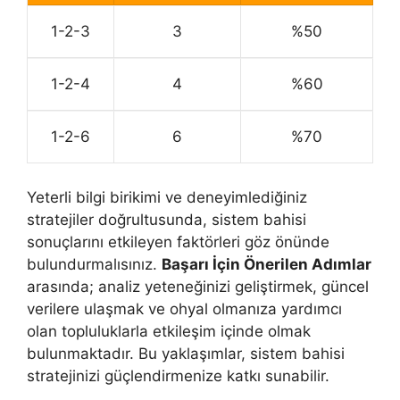
1-2-3
3
%50
1-2-4
4
%60
1-2-6
6
%70
Yeterli bilgi birikimi ve deneyimlediğiniz
stratejiler doğrultusunda, sistem bahisi
sonuçlarını etkileyen faktörleri göz önünde
bulundurmalısınız.
Başarı İçin Önerilen Adımlar
arasında; analiz yeteneğinizi geliştirmek, güncel
verilere ulaşmak ve ohyal olmanıza yardımcı
olan topluluklarla etkileşim içinde olmak
bulunmaktadır. Bu yaklaşımlar, sistem bahisi
stratejinizi güçlendirmenize katkı sunabilir.