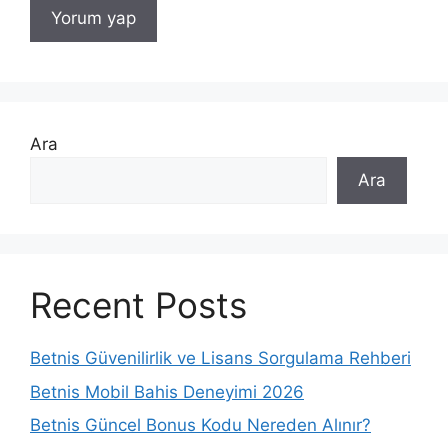
Ara
Ara
Recent Posts
Betnis Güvenilirlik ve Lisans Sorgulama Rehberi
Betnis Mobil Bahis Deneyimi 2026
Betnis Güncel Bonus Kodu Nereden Alınır?