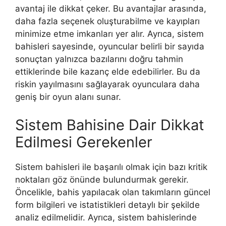
avantaj ile dikkat çeker. Bu avantajlar arasında,
daha fazla seçenek oluşturabilme ve kayıpları
minimize etme imkanları yer alır. Ayrıca, sistem
bahisleri sayesinde, oyuncular belirli bir sayıda
sonuçtan yalnızca bazılarını doğru tahmin
ettiklerinde bile kazanç elde edebilirler. Bu da
riskin yayılmasını sağlayarak oyunculara daha
geniş bir oyun alanı sunar.
Sistem Bahisine Dair Dikkat
Edilmesi Gerekenler
Sistem bahisleri ile başarılı olmak için bazı kritik
noktaları göz önünde bulundurmak gerekir.
Öncelikle, bahis yapılacak olan takımların güncel
form bilgileri ve istatistikleri detaylı bir şekilde
analiz edilmelidir. Ayrıca, sistem bahislerinde