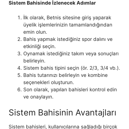
Sistem Bahisinde İzlenecek Adımlar
İlk olarak, Betnis sitesine giriş yaparak
üyelik işlemlerinizin tamamlandığından
emin olun.
Bahis yapmak istediğiniz spor dalını ve
etkinliği seçin.
Oynamak istediğiniz takım veya sonuçları
belirleyin.
Sistem bahis tipini seçin (ör. 2/3, 3/4 vb.).
Bahis tutarınızı belirleyin ve kombine
seçenekleri oluşturun.
Son olarak, yapılan bahisleri kontrol edin
ve onaylayın.
Sistem Bahisinin Avantajları
Sistem bahisleri, kullanıcılarına sağladığı birçok